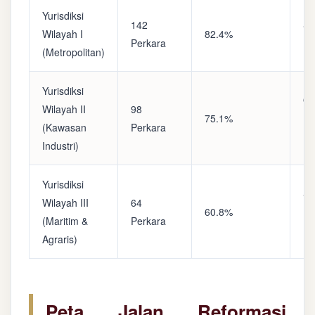
Yurisdiksi
142
Sa
Wilayah I
82.4%
Perkara
(A
(Metropolitan)
Yurisdiksi
Op
Wilayah II
98
75.1%
(S
(Kawasan
Perkara
Ke
Industri)
Yurisdiksi
Se
Wilayah III
64
60.8%
(P
(Maritim &
Perkara
Ba
Agraris)
Peta Jalan Reformasi