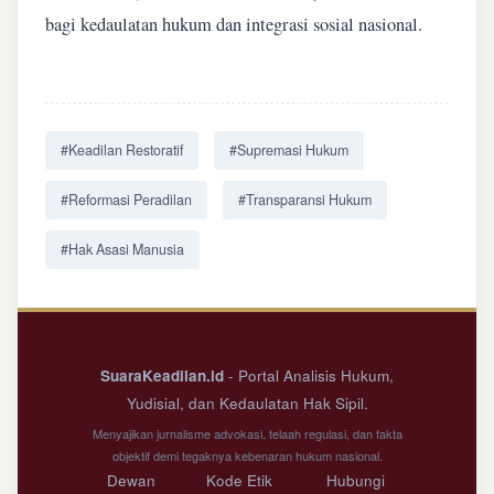
bagi kedaulatan hukum dan integrasi sosial nasional.
#Keadilan Restoratif
#Supremasi Hukum
#Reformasi Peradilan
#Transparansi Hukum
#Hak Asasi Manusia
SuaraKeadilan.id
- Portal Analisis Hukum,
Yudisial, dan Kedaulatan Hak Sipil.
Menyajikan jurnalisme advokasi, telaah regulasi, dan fakta
objektif demi tegaknya kebenaran hukum nasional.
Dewan
Kode Etik
Hubungi