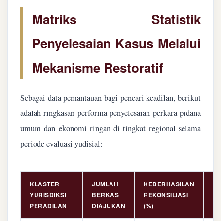
Matriks Statistik
Penyelesaian Kasus Melalui
Mekanisme Restoratif
Sebagai data pemantauan bagi pencari keadilan, berikut
adalah ringkasan performa penyelesaian perkara pidana
umum dan ekonomi ringan di tingkat regional selama
periode evaluasi yudisial:
KLASTER
JUMLAH
KEBERHASILAN
NI
YURISDIKSI
BERKAS
REKONSILIASI
PE
PERADILAN
DIAJUKAN
(%)
AS