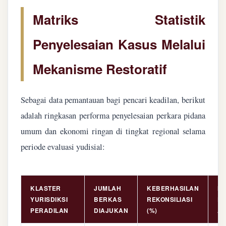
Matriks Statistik
Penyelesaian Kasus Melalui
Mekanisme Restoratif
Sebagai data pemantauan bagi pencari keadilan, berikut
adalah ringkasan performa penyelesaian perkara pidana
umum dan ekonomi ringan di tingkat regional selama
periode evaluasi yudisial:
KLASTER
JUMLAH
KEBERHASILAN
NI
YURISDIKSI
BERKAS
REKONSILIASI
PE
PERADILAN
DIAJUKAN
(%)
AS