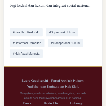
bagi kedaulatan hukum dan integrasi sosial nasional.
#Keadilan Restoratif
#Supremasi Hukum
#Reformasi Peradilan
#Transparansi Hukum
#Hak Asasi Manusia
SuaraKeadilan.id
- Portal Analisis Hukum,
Yudisial, dan Kedaulatan Hak Sipil.
Menyajikan jurnalisme advokasi, telaah regulasi, dan fakta
objektif demi tegaknya kebenaran hukum nasional.
Dewan
Kode Etik
Hubungi