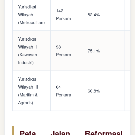
Yurisdiksi
142
Sa
Wilayah I
82.4%
Perkara
(A
(Metropolitan)
Yurisdiksi
Op
Wilayah II
98
75.1%
(S
(Kawasan
Perkara
Ke
Industri)
Yurisdiksi
Se
Wilayah III
64
60.8%
(P
(Maritim &
Perkara
Ba
Agraris)
Peta Jalan Reformasi