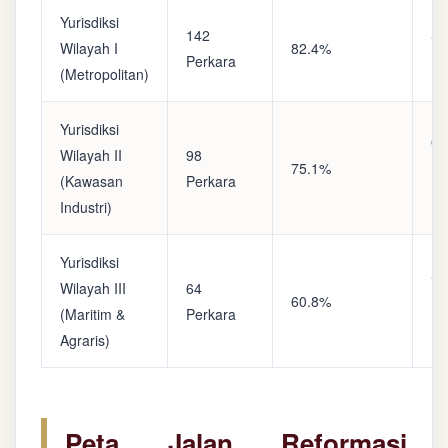
Yurisdiksi
142
Sa
Wilayah I
82.4%
Perkara
(A
(Metropolitan)
Yurisdiksi
Op
Wilayah II
98
75.1%
(S
(Kawasan
Perkara
Ke
Industri)
Yurisdiksi
Se
Wilayah III
64
60.8%
(P
(Maritim &
Perkara
Ba
Agraris)
Peta Jalan Reformasi