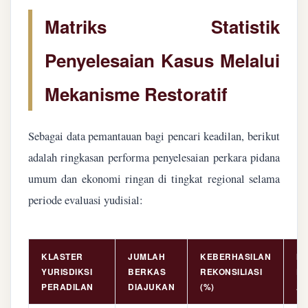
Matriks Statistik
Penyelesaian Kasus Melalui
Mekanisme Restoratif
Sebagai data pemantauan bagi pencari keadilan, berikut
adalah ringkasan performa penyelesaian perkara pidana
umum dan ekonomi ringan di tingkat regional selama
periode evaluasi yudisial:
KLASTER
JUMLAH
KEBERHASILAN
NI
YURISDIKSI
BERKAS
REKONSILIASI
PE
PERADILAN
DIAJUKAN
(%)
AS