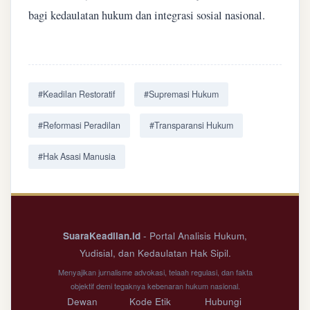
bagi kedaulatan hukum dan integrasi sosial nasional.
#Keadilan Restoratif
#Supremasi Hukum
#Reformasi Peradilan
#Transparansi Hukum
#Hak Asasi Manusia
SuaraKeadilan.id
- Portal Analisis Hukum,
Yudisial, dan Kedaulatan Hak Sipil.
Menyajikan jurnalisme advokasi, telaah regulasi, dan fakta
objektif demi tegaknya kebenaran hukum nasional.
Dewan
Kode Etik
Hubungi