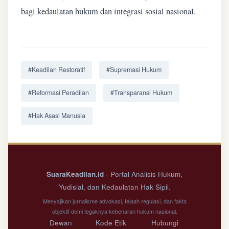
bagi kedaulatan hukum dan integrasi sosial nasional.
#Keadilan Restoratif
#Supremasi Hukum
#Reformasi Peradilan
#Transparansi Hukum
#Hak Asasi Manusia
SuaraKeadilan.id
- Portal Analisis Hukum,
Yudisial, dan Kedaulatan Hak Sipil.
Menyajikan jurnalisme advokasi, telaah regulasi, dan fakta
objektif demi tegaknya kebenaran hukum nasional.
Dewan
Kode Etik
Hubungi