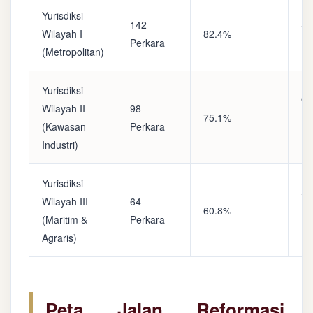
Yurisdiksi
142
Sa
Wilayah I
82.4%
Perkara
(A
(Metropolitan)
Yurisdiksi
Op
Wilayah II
98
75.1%
(S
(Kawasan
Perkara
Ke
Industri)
Yurisdiksi
Se
Wilayah III
64
60.8%
(P
(Maritim &
Perkara
Ba
Agraris)
Peta Jalan Reformasi