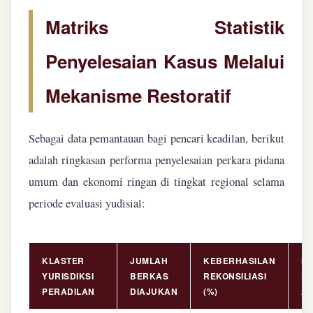
Matriks Statistik
Penyelesaian Kasus Melalui
Mekanisme Restoratif
Sebagai data pemantauan bagi pencari keadilan, berikut
adalah ringkasan performa penyelesaian perkara pidana
umum dan ekonomi ringan di tingkat regional selama
periode evaluasi yudisial:
KLASTER
JUMLAH
KEBERHASILAN
NI
YURISDIKSI
BERKAS
REKONSILIASI
PE
PERADILAN
DIAJUKAN
(%)
AS