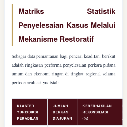
Matriks Statistik
Penyelesaian Kasus Melalui
Mekanisme Restoratif
Sebagai data pemantauan bagi pencari keadilan, berikut
adalah ringkasan performa penyelesaian perkara pidana
umum dan ekonomi ringan di tingkat regional selama
periode evaluasi yudisial:
KLASTER
JUMLAH
KEBERHASILAN
NI
YURISDIKSI
BERKAS
REKONSILIASI
PE
PERADILAN
DIAJUKAN
(%)
AS