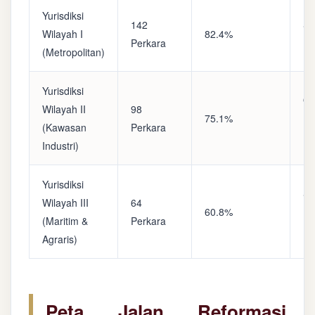
Yurisdiksi
142
Sa
Wilayah I
82.4%
Perkara
(A
(Metropolitan)
Yurisdiksi
Op
Wilayah II
98
75.1%
(S
(Kawasan
Perkara
Ke
Industri)
Yurisdiksi
Se
Wilayah III
64
60.8%
(P
(Maritim &
Perkara
Ba
Agraris)
Peta Jalan Reformasi