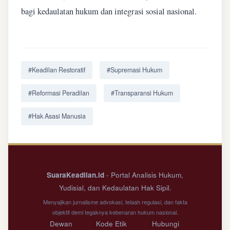
bagi kedaulatan hukum dan integrasi sosial nasional.
#Keadilan Restoratif
#Supremasi Hukum
#Reformasi Peradilan
#Transparansi Hukum
#Hak Asasi Manusia
SuaraKeadilan.id
- Portal Analisis Hukum,
Yudisial, dan Kedaulatan Hak Sipil.
Menyajikan jurnalisme advokasi, telaah regulasi, dan fakta
objektif demi tegaknya kebenaran hukum nasional.
Dewan
Kode Etik
Hubungi