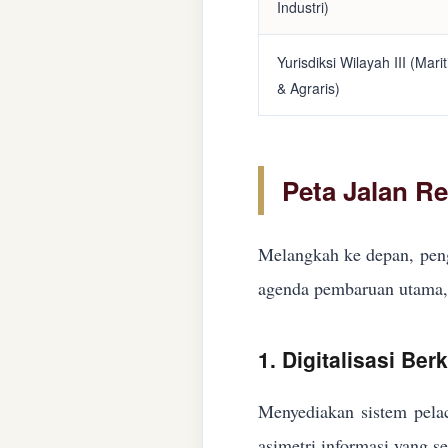
Industri)
Yurisdiksi Wilayah III (Mari
& Agraris)
Peta Jalan R
Melangkah ke depan, peng
agenda pembaruan utama, 
1. Digitalisasi Ber
Menyediakan sistem pelac
asimetri informasi yang s