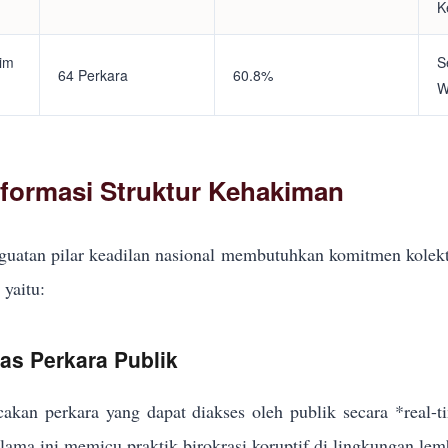
K
tim
S
64 Perkara
60.8%
W
eformasi Struktur Kehakiman
uatan pilar keadilan nasional membutuhkan komitmen kolekt
yaitu:
kas Perkara Publik
akan perkara yang dapat diakses oleh publik secara *real-
elama ini memicu praktik birokrasi koruptif di lingkungan lem