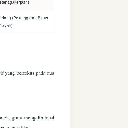
etenagakerjaan)
edang (Pelanggaran Batas
ilayah)
if yang berfokus pada dua
time*, guna mengeliminasi
baga peradilan.