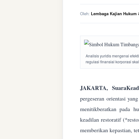
Oleh:
Lembaga Kajian Hukum &
Analisis yuridis mengenai efek
regulasi finansial korporasi ska
JAKARTA, SuaraKeadi
pergeseran orientasi yan
menitikberatkan pada h
keadilan restoratif (*res
memberikan kepastian, te