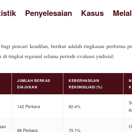
tistik Penyelesaian Kasus Mela
bagi pencari keadilan, berikut adalah ringkasan performa pe
i tingkat regional selama periode evaluasi yudisial:
JUMLAH BERKAS
KEBERHASILAN
N
DIAJUKAN
REKONSILIASI (%)
K
S
142 Perkara
82.4%
K
asan
O
98 Perkara
75.1%