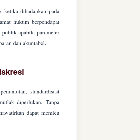
ik ketika dihadapkan pada
ngamat hukum berpendapat
n publik apabila parameter
paran dan akuntabel.
skresi
enuntutan, standardisasi
 mutlak diperlukan. Tanpa
ikhawatirkan dapat memicu