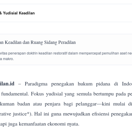
 Yudisial Keadilan
tivitas penerapan doktrin keadilan restoratif dalam mempercepat pemulihan aset n
la makro.
lan.id
– Paradigma penegakan hukum pidana di Indon
g fundamental. Fokus yudisial yang semula bertumpu pada p
ukuman badan atau penjara bagi pelanggar—kini mulai dik
torative justice*). Hal ini guna mewujudkan efisiensi penega
tapi juga kemanfaatan ekonomi nyata.