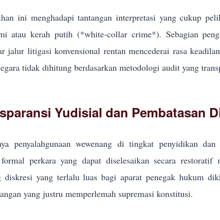
han ini menghadapi tantangan interpretasi yang cukup pel
i atau kerah putih (*white-collar crime*). Sebagian pe
r jalur litigasi konvensional rentan mencederai rasa keadila
egara tidak dihitung berdasarkan metodologi audit yang trans
sparansi Yudisial dan Pembatasan Di
ya penyalahgunaan wewenang di tingkat penyidikan dan p
formal perkara yang dapat diselesaikan secara restoratif
g diskresi yang terlalu luas bagi aparat penegak hukum d
ngan yang justru memperlemah supremasi konstitusi.