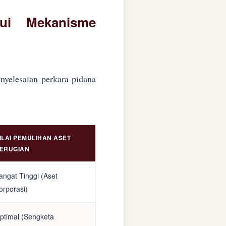
lui Mekanisme
nyelesaian perkara pidana
ILAI PEMULIHAN ASET
ERUGIAN
angat Tinggi (Aset
orporasi)
ptimal (Sengketa