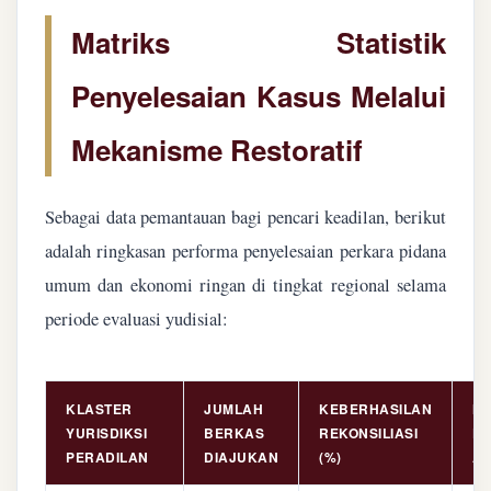
Matriks Statistik
Penyelesaian Kasus Melalui
Mekanisme Restoratif
Sebagai data pemantauan bagi pencari keadilan, berikut
adalah ringkasan performa penyelesaian perkara pidana
umum dan ekonomi ringan di tingkat regional selama
periode evaluasi yudisial:
KLASTER
JUMLAH
KEBERHASILAN
NI
YURISDIKSI
BERKAS
REKONSILIASI
PE
PERADILAN
DIAJUKAN
(%)
AS