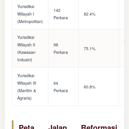
Yurisdiksi
142
Sa
Wilayah I
82.4%
Perkara
(A
(Metropolitan)
Yurisdiksi
Op
Wilayah II
98
75.1%
(S
(Kawasan
Perkara
Ke
Industri)
Yurisdiksi
Se
Wilayah III
64
60.8%
(P
(Maritim &
Perkara
Ba
Agraris)
Peta Jalan Reformasi