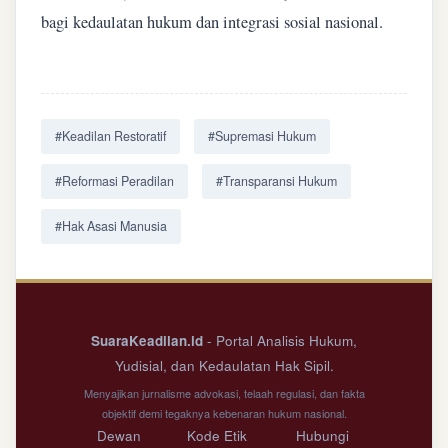
bagi kedaulatan hukum dan integrasi sosial nasional.
#Keadilan Restoratif
#Supremasi Hukum
#Reformasi Peradilan
#Transparansi Hukum
#Hak Asasi Manusia
SuaraKeadilan.id
- Portal Analisis Hukum,
Yudisial, dan Kedaulatan Hak Sipil.
Menyajikan jurnalisme advokasi, telaah regulasi, dan fakta
objektif demi tegaknya kebenaran hukum nasional.
Dewan
Kode Etik
Hubungi