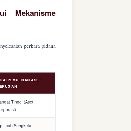
lui Mekanisme
nyelesaian perkara pidana
ILAI PEMULIHAN ASET
ERUGIAN
angat Tinggi (Aset
orporasi)
ptimal (Sengketa