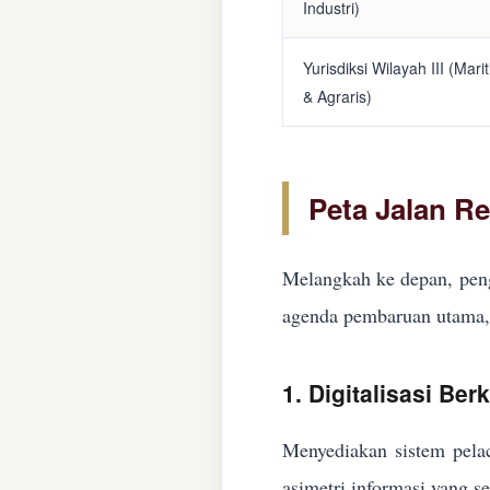
Industri)
Yurisdiksi Wilayah III (Mari
& Agraris)
Peta Jalan R
Melangkah ke depan, peng
agenda pembaruan utama, 
1. Digitalisasi Ber
Menyediakan sistem pelac
asimetri informasi yang s