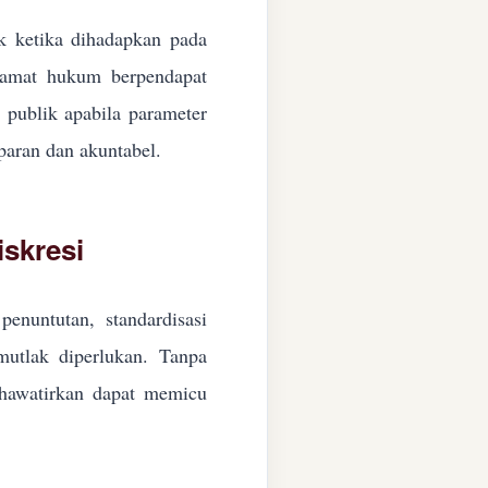
ik ketika dihadapkan pada
ngamat hukum berpendapat
n publik apabila parameter
paran dan akuntabel.
skresi
enuntutan, standardisasi
 mutlak diperlukan. Tanpa
ikhawatirkan dapat memicu