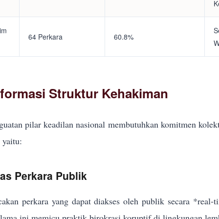
K
tim
S
64 Perkara
60.8%
W
eformasi Struktur Kehakiman
uatan pilar keadilan nasional membutuhkan komitmen kolekt
yaitu:
kas Perkara Publik
akan perkara yang dapat diakses oleh publik secara *real-
elama ini memicu praktik birokrasi koruptif di lingkungan lem