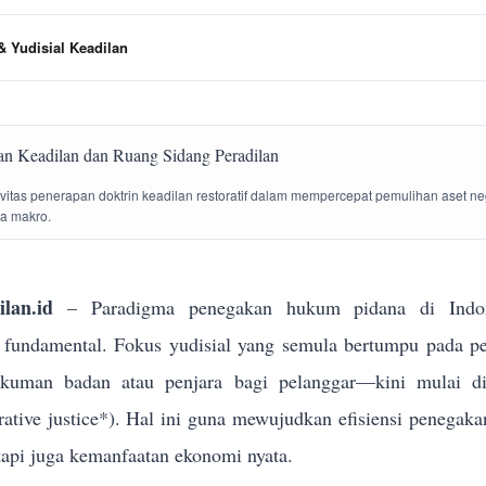
 Yudisial Keadilan
tivitas penerapan doktrin keadilan restoratif dalam mempercepat pemulihan aset n
la makro.
lan.id
– Paradigma penegakan hukum pidana di Indon
g fundamental. Fokus yudisial yang semula bertumpu pada p
ukuman badan atau penjara bagi pelanggar—kini mulai dik
torative justice*). Hal ini guna mewujudkan efisiensi penega
tapi juga kemanfaatan ekonomi nyata.