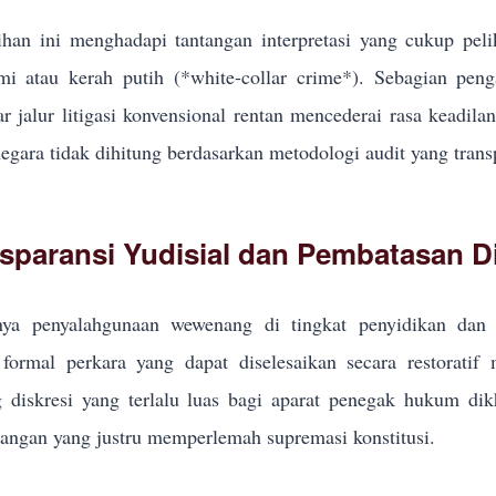
han ini menghadapi tantangan interpretasi yang cukup pel
i atau kerah putih (*white-collar crime*). Sebagian pe
r jalur litigasi konvensional rentan mencederai rasa keadila
egara tidak dihitung berdasarkan metodologi audit yang trans
sparansi Yudisial dan Pembatasan Di
ya penyalahgunaan wewenang di tingkat penyidikan dan p
formal perkara yang dapat diselesaikan secara restoratif
g diskresi yang terlalu luas bagi aparat penegak hukum d
ngan yang justru memperlemah supremasi konstitusi.