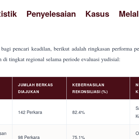
tistik Penyelesaian Kasus Mela
bagi pencari keadilan, berikut adalah ringkasan performa pe
i tingkat regional selama periode evaluasi yudisial:
JUMLAH BERKAS
KEBERHASILAN
N
DIAJUKAN
REKONSILIASI (%)
K
S
142 Perkara
82.4%
K
asan
O
98 Perkara
75.1%