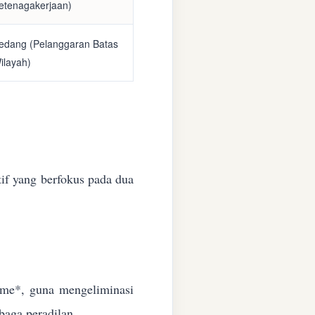
etenagakerjaan)
edang (Pelanggaran Batas
ilayah)
if yang berfokus pada dua
time*, guna mengeliminasi
baga peradilan.