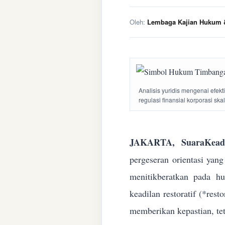
Oleh:
Lembaga Kajian Hukum &
Analisis yuridis mengenai efek
regulasi finansial korporasi ska
JAKARTA, SuaraKeadi
pergeseran orientasi yan
menitikberatkan pada h
keadilan restoratif (*res
memberikan kepastian, te