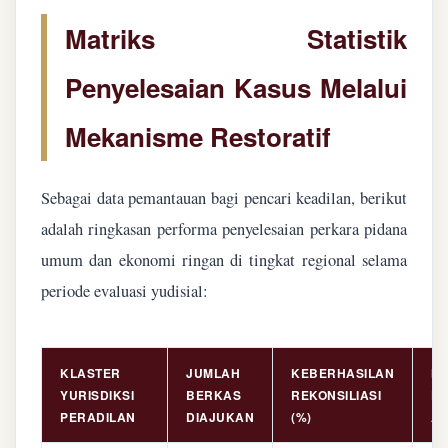
Matriks Statistik
Penyelesaian Kasus Melalui
Mekanisme Restoratif
Sebagai data pemantauan bagi pencari keadilan, berikut
adalah ringkasan performa penyelesaian perkara pidana
umum dan ekonomi ringan di tingkat regional selama
periode evaluasi yudisial:
KLASTER
JUMLAH
KEBERHASILAN
NI
YURISDIKSI
BERKAS
REKONSILIASI
PE
PERADILAN
DIAJUKAN
(%)
AS