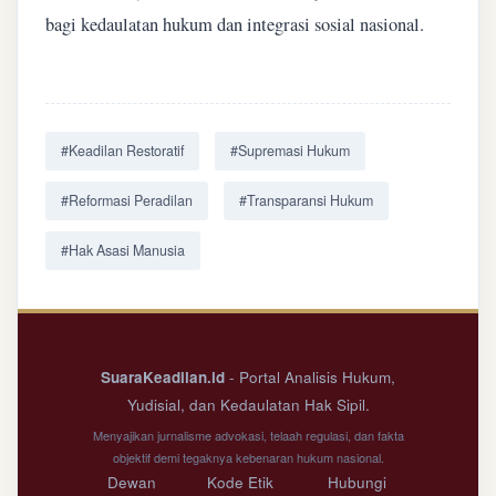
bagi kedaulatan hukum dan integrasi sosial nasional.
#Keadilan Restoratif
#Supremasi Hukum
#Reformasi Peradilan
#Transparansi Hukum
#Hak Asasi Manusia
SuaraKeadilan.id
- Portal Analisis Hukum,
Yudisial, dan Kedaulatan Hak Sipil.
Menyajikan jurnalisme advokasi, telaah regulasi, dan fakta
objektif demi tegaknya kebenaran hukum nasional.
Dewan
Kode Etik
Hubungi