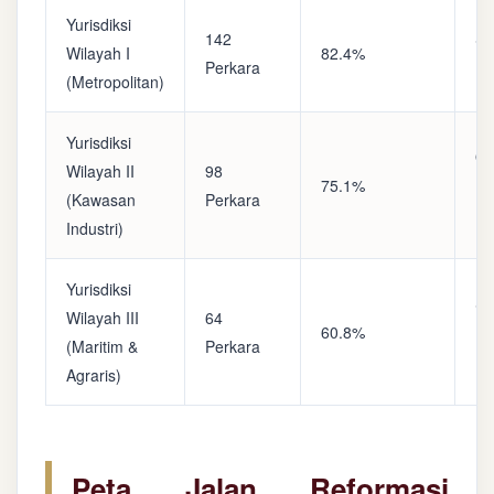
Yurisdiksi
142
Sa
Wilayah I
82.4%
Perkara
(A
(Metropolitan)
Yurisdiksi
Op
Wilayah II
98
75.1%
(S
(Kawasan
Perkara
Ke
Industri)
Yurisdiksi
Se
Wilayah III
64
60.8%
(P
(Maritim &
Perkara
Ba
Agraris)
Peta Jalan Reformasi