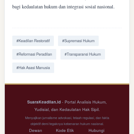
bagi kedaulatan hukum dan integrasi sosial nasional.
#Keadilan Restoratif
#Supremasi Hukum
#Reformasi Peradilan
#Transparansi Hukum
#Hak Asasi Manusia
SuaraKeadilan.id
- Portal Analisis Hukum,
Yudisial, dan Kedaulatan Hak Sipil.
Menyajikan jurnalisme advokasi, telaah regulasi, dan fakta
objektif demi tegaknya kebenaran hukum nasional.
Dewan
Kode Etik
Hubungi