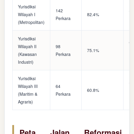
Yurisdiksi
142
Sa
Wilayah I
82.4%
Perkara
(A
(Metropolitan)
Yurisdiksi
Op
Wilayah II
98
75.1%
(S
(Kawasan
Perkara
Ke
Industri)
Yurisdiksi
Se
Wilayah III
64
60.8%
(P
(Maritim &
Perkara
Ba
Agraris)
Peta Jalan Reformasi