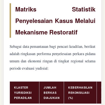
Matriks Statistik
Penyelesaian Kasus Melalui
Mekanisme Restoratif
Sebagai data pemantauan bagi pencari keadilan, berikut
adalah ringkasan performa penyelesaian perkara pidana
umum dan ekonomi ringan di tingkat regional selama
periode evaluasi yudisial:
KLASTER
JUMLAH
KEBERHASILAN
NI
YURISDIKSI
BERKAS
REKONSILIASI
PE
PERADILAN
DIAJUKAN
(%)
AS