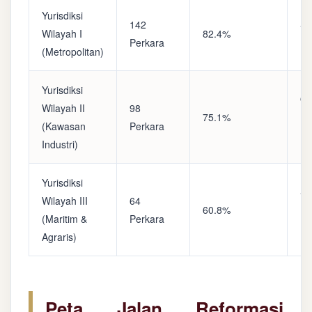
Yurisdiksi
142
Sa
Wilayah I
82.4%
Perkara
(A
(Metropolitan)
Yurisdiksi
Op
Wilayah II
98
75.1%
(S
(Kawasan
Perkara
Ke
Industri)
Yurisdiksi
Se
Wilayah III
64
60.8%
(P
(Maritim &
Perkara
Ba
Agraris)
Peta Jalan Reformasi