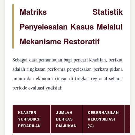
Matriks Statistik
Penyelesaian Kasus Melalui
Mekanisme Restoratif
Sebagai data pemantauan bagi pencari keadilan, berikut
adalah ringkasan performa penyelesaian perkara pidana
umum dan ekonomi ringan di tingkat regional selama
periode evaluasi yudisial:
KLASTER
JUMLAH
KEBERHASILAN
NI
YURISDIKSI
BERKAS
REKONSILIASI
PE
PERADILAN
DIAJUKAN
(%)
AS