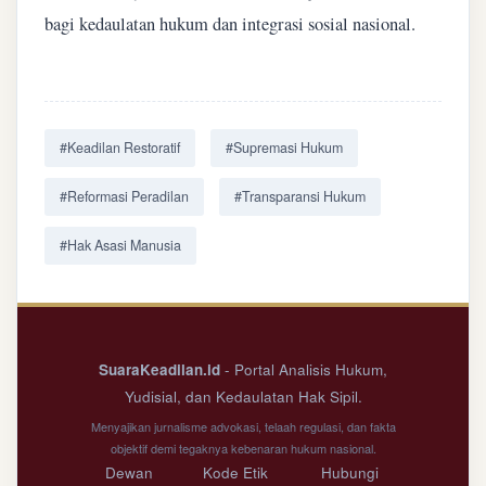
bagi kedaulatan hukum dan integrasi sosial nasional.
#Keadilan Restoratif
#Supremasi Hukum
#Reformasi Peradilan
#Transparansi Hukum
#Hak Asasi Manusia
SuaraKeadilan.id
- Portal Analisis Hukum,
Yudisial, dan Kedaulatan Hak Sipil.
Menyajikan jurnalisme advokasi, telaah regulasi, dan fakta
objektif demi tegaknya kebenaran hukum nasional.
Dewan
Kode Etik
Hubungi