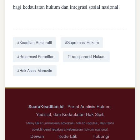
bagi kedaulatan hukum dan integrasi sosial nasional.
#Keadilan Restoratif
#Supremasi Hukum
#Reformasi Peradilan
#Transparansi Hukum
#Hak Asasi Manusia
SuaraKeadilan.id
- Portal Analisis Hukum,
Yudisial, dan Kedaulatan Hak Sipil.
Menyajikan jurnalisme advokasi, telaah regulasi, dan fakta
objektif demi tegaknya kebenaran hukum nasional.
Dewan
Kode Etik
Hubungi