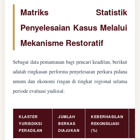
Matriks Statistik
Penyelesaian Kasus Melalui
Mekanisme Restoratif
Sebagai data pemantauan bagi pencari keadilan, berikut
adalah ringkasan performa penyelesaian perkara pidana
umum dan ekonomi ringan di tingkat regional selama
periode evaluasi yudisial:
KLASTER
JUMLAH
KEBERHASILAN
NI
YURISDIKSI
BERKAS
REKONSILIASI
PE
PERADILAN
DIAJUKAN
(%)
AS