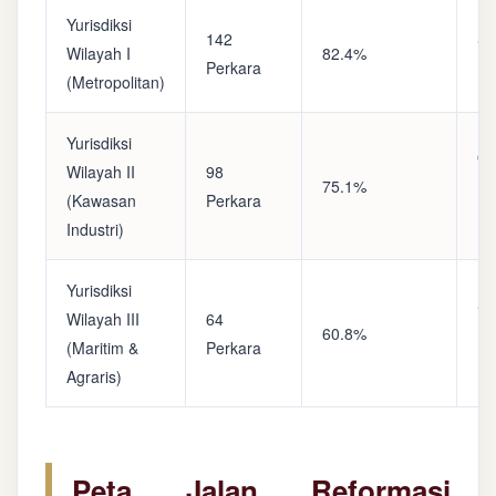
Yurisdiksi
142
Sa
Wilayah I
82.4%
Perkara
(A
(Metropolitan)
Yurisdiksi
Op
Wilayah II
98
75.1%
(S
(Kawasan
Perkara
Ke
Industri)
Yurisdiksi
Se
Wilayah III
64
60.8%
(P
(Maritim &
Perkara
Ba
Agraris)
Peta Jalan Reformasi