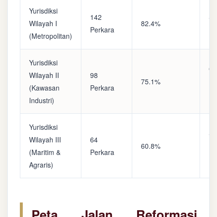
Yurisdiksi
142
Sa
Wilayah I
82.4%
Perkara
(A
(Metropolitan)
Yurisdiksi
Op
Wilayah II
98
75.1%
(S
(Kawasan
Perkara
Ke
Industri)
Yurisdiksi
Se
Wilayah III
64
60.8%
(P
(Maritim &
Perkara
Ba
Agraris)
Peta Jalan Reformasi