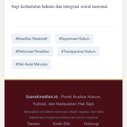
bagi kedaulatan hukum dan integrasi sosial nasional.
#Keadilan Restoratif
#Supremasi Hukum
#Reformasi Peradilan
#Transparansi Hukum
#Hak Asasi Manusia
SuaraKeadilan.id
- Portal Analisis Hukum,
Yudisial, dan Kedaulatan Hak Sipil.
Menyajikan jurnalisme advokasi, telaah regulasi, dan fakta
objektif demi tegaknya kebenaran hukum nasional.
Dewan
Kode Etik
Hubungi