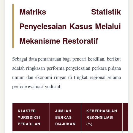
Matriks Statistik
Penyelesaian Kasus Melalui
Mekanisme Restoratif
Sebagai data pemantauan bagi pencari keadilan, berikut
adalah ringkasan performa penyelesaian perkara pidana
umum dan ekonomi ringan di tingkat regional selama
periode evaluasi yudisial:
KLASTER
JUMLAH
KEBERHASILAN
NI
YURISDIKSI
BERKAS
REKONSILIASI
PE
PERADILAN
DIAJUKAN
(%)
AS