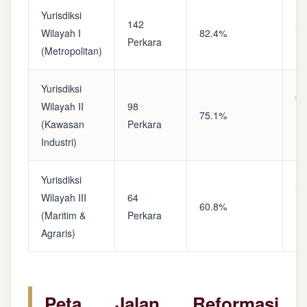
Yurisdiksi
142
Sa
Wilayah I
82.4%
Perkara
(A
(Metropolitan)
Yurisdiksi
Op
Wilayah II
98
75.1%
(S
(Kawasan
Perkara
Ke
Industri)
Yurisdiksi
Se
Wilayah III
64
60.8%
(P
(Maritim &
Perkara
Ba
Agraris)
Peta Jalan Reformasi