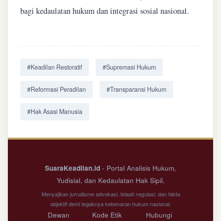
bagi kedaulatan hukum dan integrasi sosial nasional.
#Keadilan Restoratif
#Supremasi Hukum
#Reformasi Peradilan
#Transparansi Hukum
#Hak Asasi Manusia
SuaraKeadilan.id
- Portal Analisis Hukum,
Yudisial, dan Kedaulatan Hak Sipil.
Menyajikan jurnalisme advokasi, telaah regulasi, dan fakta
objektif demi tegaknya kebenaran hukum nasional.
Dewan
Kode Etik
Hubungi