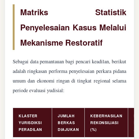
Matriks Statistik
Penyelesaian Kasus Melalui
Mekanisme Restoratif
Sebagai data pemantauan bagi pencari keadilan, berikut
adalah ringkasan performa penyelesaian perkara pidana
umum dan ekonomi ringan di tingkat regional selama
periode evaluasi yudisial:
KLASTER
JUMLAH
KEBERHASILAN
NI
YURISDIKSI
BERKAS
REKONSILIASI
PE
PERADILAN
DIAJUKAN
(%)
AS