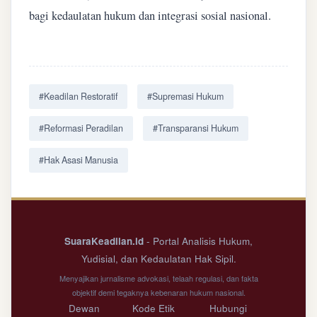
bagi kedaulatan hukum dan integrasi sosial nasional.
#Keadilan Restoratif
#Supremasi Hukum
#Reformasi Peradilan
#Transparansi Hukum
#Hak Asasi Manusia
SuaraKeadilan.id
- Portal Analisis Hukum,
Yudisial, dan Kedaulatan Hak Sipil.
Menyajikan jurnalisme advokasi, telaah regulasi, dan fakta
objektif demi tegaknya kebenaran hukum nasional.
Dewan
Kode Etik
Hubungi