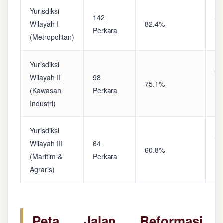
Yurisdiksi
142
Sa
Wilayah I
82.4%
Perkara
(A
(Metropolitan)
Yurisdiksi
Op
Wilayah II
98
75.1%
(S
(Kawasan
Perkara
Ke
Industri)
Yurisdiksi
Se
Wilayah III
64
60.8%
(P
(Maritim &
Perkara
Ba
Agraris)
Peta Jalan Reformasi