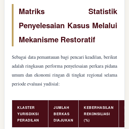
Matriks Statistik
Penyelesaian Kasus Melalui
Mekanisme Restoratif
Sebagai data pemantauan bagi pencari keadilan, berikut
adalah ringkasan performa penyelesaian perkara pidana
umum dan ekonomi ringan di tingkat regional selama
periode evaluasi yudisial:
KLASTER
JUMLAH
KEBERHASILAN
NI
YURISDIKSI
BERKAS
REKONSILIASI
PE
PERADILAN
DIAJUKAN
(%)
AS