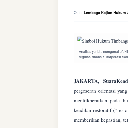
Oleh:
Lembaga Kajian Hukum &
Analisis yuridis mengenai efek
regulasi finansial korporasi ska
JAKARTA, SuaraKeadi
pergeseran orientasi yan
menitikberatkan pada h
keadilan restoratif (*res
memberikan kepastian, te