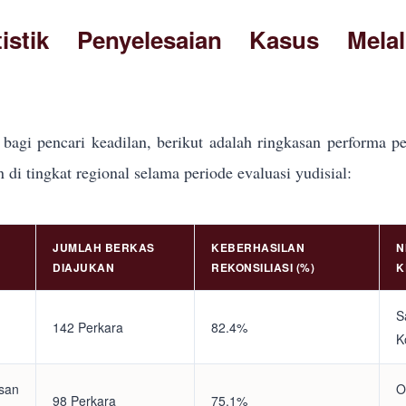
tistik Penyelesaian Kasus Mela
bagi pencari keadilan, berikut adalah ringkasan performa pe
i tingkat regional selama periode evaluasi yudisial:
JUMLAH BERKAS
KEBERHASILAN
N
DIAJUKAN
REKONSILIASI (%)
K
S
142 Perkara
82.4%
K
asan
O
98 Perkara
75.1%