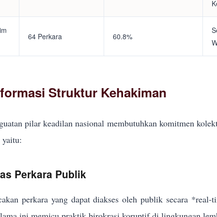
K
tim
S
64 Perkara
60.8%
W
eformasi Struktur Kehakiman
uatan pilar keadilan nasional membutuhkan komitmen kolekt
yaitu:
kas Perkara Publik
akan perkara yang dapat diakses oleh publik secara *real-
elama ini memicu praktik birokrasi koruptif di lingkungan lem