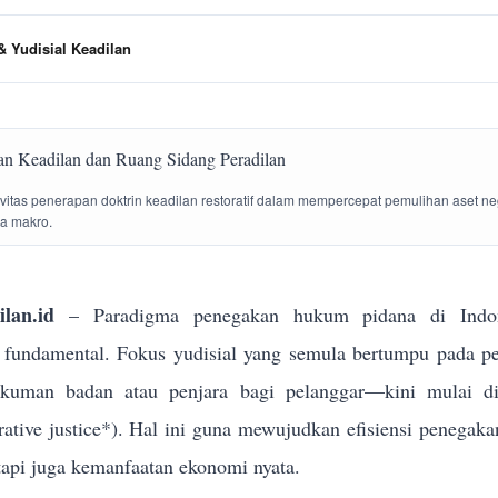
 Yudisial Keadilan
tivitas penerapan doktrin keadilan restoratif dalam mempercepat pemulihan aset n
la makro.
lan.id
– Paradigma penegakan hukum pidana di Indon
g fundamental. Fokus yudisial yang semula bertumpu pada p
ukuman badan atau penjara bagi pelanggar—kini mulai dik
torative justice*). Hal ini guna mewujudkan efisiensi penega
tapi juga kemanfaatan ekonomi nyata.