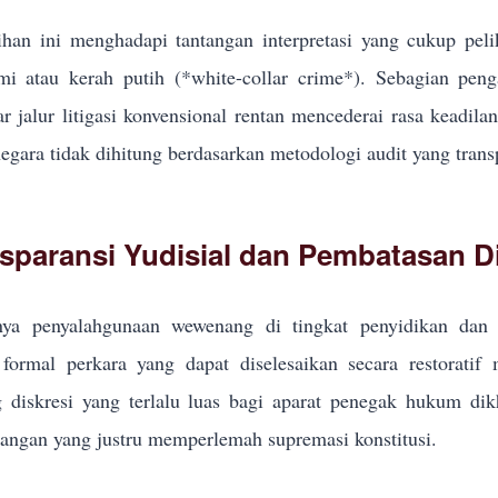
han ini menghadapi tantangan interpretasi yang cukup pel
i atau kerah putih (*white-collar crime*). Sebagian pe
r jalur litigasi konvensional rentan mencederai rasa keadila
egara tidak dihitung berdasarkan metodologi audit yang trans
sparansi Yudisial dan Pembatasan Di
ya penyalahgunaan wewenang di tingkat penyidikan dan p
formal perkara yang dapat diselesaikan secara restoratif
g diskresi yang terlalu luas bagi aparat penegak hukum d
ngan yang justru memperlemah supremasi konstitusi.