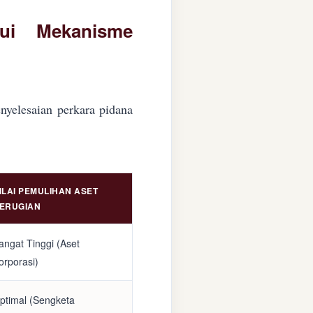
lui Mekanisme
nyelesaian perkara pidana
ILAI PEMULIHAN ASET
ERUGIAN
angat Tinggi (Aset
orporasi)
ptimal (Sengketa