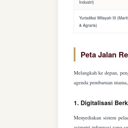
Industri)
Yurisdiksi Wilayah III (Mari
& Agraris)
Peta Jalan R
Melangkah ke depan, peng
agenda pembaruan utama, 
1. Digitalisasi Ber
Menyediakan sistem pelac
asimetri informasi yang s