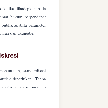
ik ketika dihadapkan pada
ngamat hukum berpendapat
n publik apabila parameter
paran dan akuntabel.
skresi
enuntutan, standardisasi
 mutlak diperlukan. Tanpa
ikhawatirkan dapat memicu