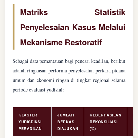
Matriks Statistik
Penyelesaian Kasus Melalui
Mekanisme Restoratif
Sebagai data pemantauan bagi pencari keadilan, berikut
adalah ringkasan performa penyelesaian perkara pidana
umum dan ekonomi ringan di tingkat regional selama
periode evaluasi yudisial:
KLASTER
JUMLAH
KEBERHASILAN
NI
YURISDIKSI
BERKAS
REKONSILIASI
PE
PERADILAN
DIAJUKAN
(%)
AS