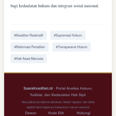
bagi kedaulatan hukum dan integrasi sosial nasional.
#Keadilan Restoratif
#Supremasi Hukum
#Reformasi Peradilan
#Transparansi Hukum
#Hak Asasi Manusia
SuaraKeadilan.id
- Portal Analisis Hukum,
Yudisial, dan Kedaulatan Hak Sipil.
Menyajikan jurnalisme advokasi, telaah regulasi, dan fakta
objektif demi tegaknya kebenaran hukum nasional.
Dewan
Kode Etik
Hubungi