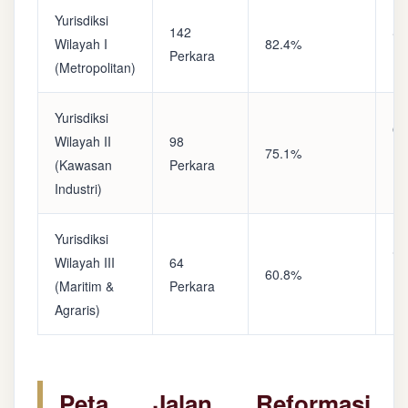
Yurisdiksi
142
Sa
Wilayah I
82.4%
Perkara
(A
(Metropolitan)
Yurisdiksi
Op
Wilayah II
98
75.1%
(S
(Kawasan
Perkara
Ke
Industri)
Yurisdiksi
Se
Wilayah III
64
60.8%
(P
(Maritim &
Perkara
Ba
Agraris)
Peta Jalan Reformasi