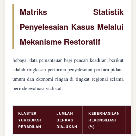
Matriks Statistik
Penyelesaian Kasus Melalui
Mekanisme Restoratif
Sebagai data pemantauan bagi pencari keadilan, berikut
adalah ringkasan performa penyelesaian perkara pidana
umum dan ekonomi ringan di tingkat regional selama
periode evaluasi yudisial:
KLASTER
JUMLAH
KEBERHASILAN
NI
YURISDIKSI
BERKAS
REKONSILIASI
PE
PERADILAN
DIAJUKAN
(%)
AS