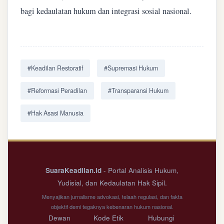
bagi kedaulatan hukum dan integrasi sosial nasional.
#Keadilan Restoratif
#Supremasi Hukum
#Reformasi Peradilan
#Transparansi Hukum
#Hak Asasi Manusia
SuaraKeadilan.id
- Portal Analisis Hukum,
Yudisial, dan Kedaulatan Hak Sipil.
Menyajikan jurnalisme advokasi, telaah regulasi, dan fakta
objektif demi tegaknya kebenaran hukum nasional.
Dewan
Kode Etik
Hubungi