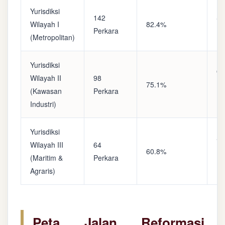
Yurisdiksi
142
Sa
Wilayah I
82.4%
Perkara
(A
(Metropolitan)
Yurisdiksi
Op
Wilayah II
98
75.1%
(S
(Kawasan
Perkara
Ke
Industri)
Yurisdiksi
Se
Wilayah III
64
60.8%
(P
(Maritim &
Perkara
Ba
Agraris)
Peta Jalan Reformasi