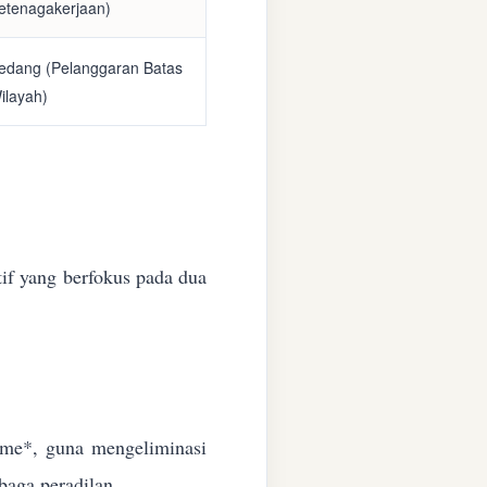
etenagakerjaan)
edang (Pelanggaran Batas
ilayah)
if yang berfokus pada dua
time*, guna mengeliminasi
baga peradilan.