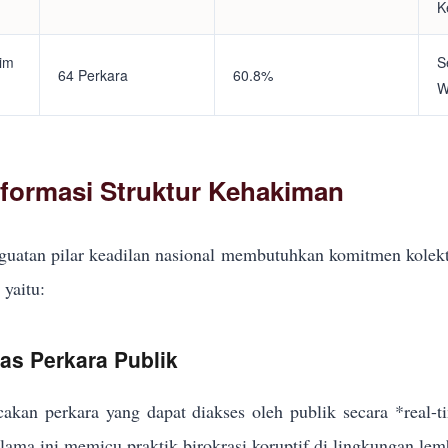
K
tim
S
64 Perkara
60.8%
W
eformasi Struktur Kehakiman
uatan pilar keadilan nasional membutuhkan komitmen kolekt
yaitu:
kas Perkara Publik
akan perkara yang dapat diakses oleh publik secara *real-
elama ini memicu praktik birokrasi koruptif di lingkungan lem