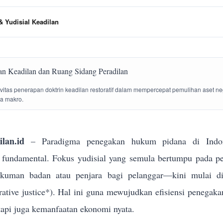
 Yudisial Keadilan
tivitas penerapan doktrin keadilan restoratif dalam mempercepat pemulihan aset n
la makro.
lan.id
– Paradigma penegakan hukum pidana di Indon
g fundamental. Fokus yudisial yang semula bertumpu pada p
ukuman badan atau penjara bagi pelanggar—kini mulai dik
torative justice*). Hal ini guna mewujudkan efisiensi penega
tapi juga kemanfaatan ekonomi nyata.