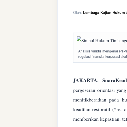
Oleh:
Lembaga Kajian Hukum &
Analisis yuridis mengenai efek
regulasi finansial korporasi ska
JAKARTA, SuaraKeadi
pergeseran orientasi yan
menitikberatkan pada h
keadilan restoratif (*res
memberikan kepastian, te