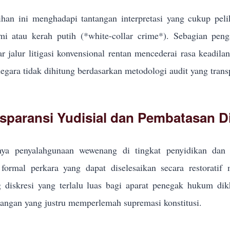
han ini menghadapi tantangan interpretasi yang cukup pel
i atau kerah putih (*white-collar crime*). Sebagian pe
r jalur litigasi konvensional rentan mencederai rasa keadila
egara tidak dihitung berdasarkan metodologi audit yang trans
sparansi Yudisial dan Pembatasan Di
ya penyalahgunaan wewenang di tingkat penyidikan dan p
formal perkara yang dapat diselesaikan secara restoratif
g diskresi yang terlalu luas bagi aparat penegak hukum d
ngan yang justru memperlemah supremasi konstitusi.