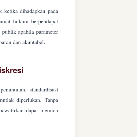
ik ketika dihadapkan pada
ngamat hukum berpendapat
n publik apabila parameter
paran dan akuntabel.
skresi
enuntutan, standardisasi
 mutlak diperlukan. Tanpa
ikhawatirkan dapat memicu