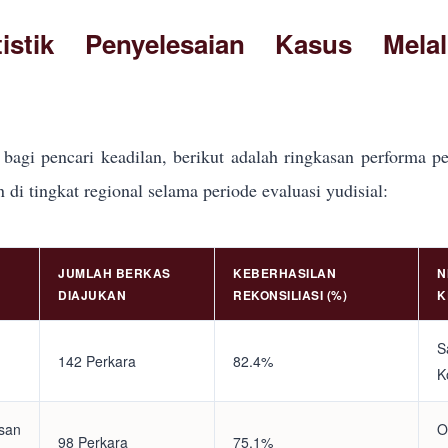
tistik Penyelesaian Kasus Mela
bagi pencari keadilan, berikut adalah ringkasan performa pe
i tingkat regional selama periode evaluasi yudisial:
JUMLAH BERKAS
KEBERHASILAN
N
DIAJUKAN
REKONSILIASI (%)
K
S
142 Perkara
82.4%
K
asan
O
98 Perkara
75.1%