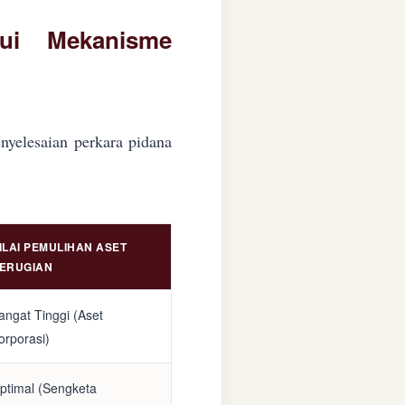
lui Mekanisme
nyelesaian perkara pidana
ILAI PEMULIHAN ASET
ERUGIAN
angat Tinggi (Aset
orporasi)
ptimal (Sengketa