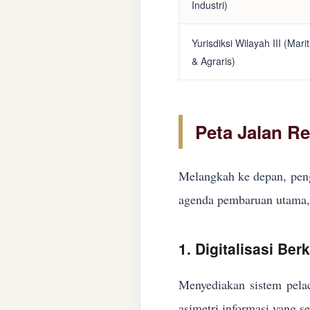
Industri)
Yurisdiksi Wilayah III (Mari
& Agraris)
Peta Jalan R
Melangkah ke depan, peng
agenda pembaruan utama, 
1. Digitalisasi Ber
Menyediakan sistem pelac
asimetri informasi yang s