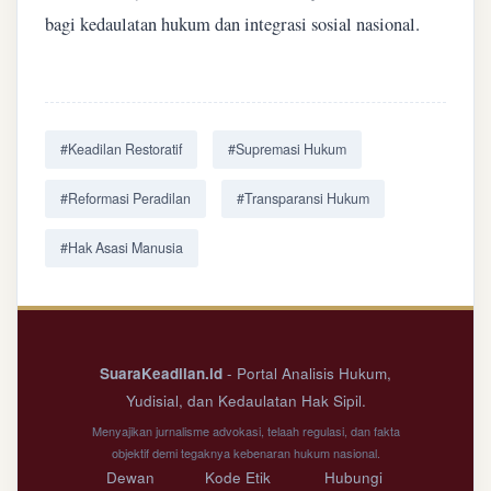
bagi kedaulatan hukum dan integrasi sosial nasional.
#Keadilan Restoratif
#Supremasi Hukum
#Reformasi Peradilan
#Transparansi Hukum
#Hak Asasi Manusia
SuaraKeadilan.id
- Portal Analisis Hukum,
Yudisial, dan Kedaulatan Hak Sipil.
Menyajikan jurnalisme advokasi, telaah regulasi, dan fakta
objektif demi tegaknya kebenaran hukum nasional.
Dewan
Kode Etik
Hubungi