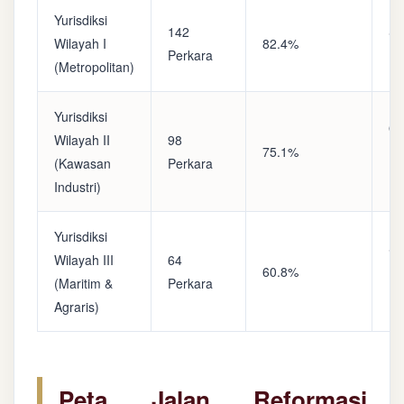
Yurisdiksi
142
Sa
Wilayah I
82.4%
Perkara
(A
(Metropolitan)
Yurisdiksi
Op
Wilayah II
98
75.1%
(S
(Kawasan
Perkara
Ke
Industri)
Yurisdiksi
Se
Wilayah III
64
60.8%
(P
(Maritim &
Perkara
Ba
Agraris)
Peta Jalan Reformasi