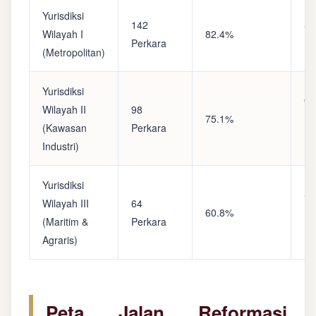
Yurisdiksi
142
Sa
Wilayah I
82.4%
Perkara
(A
(Metropolitan)
Yurisdiksi
Op
Wilayah II
98
75.1%
(S
(Kawasan
Perkara
Ke
Industri)
Yurisdiksi
Se
Wilayah III
64
60.8%
(P
(Maritim &
Perkara
Ba
Agraris)
Peta Jalan Reformasi