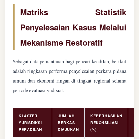
Matriks Statistik
Penyelesaian Kasus Melalui
Mekanisme Restoratif
Sebagai data pemantauan bagi pencari keadilan, berikut
adalah ringkasan performa penyelesaian perkara pidana
umum dan ekonomi ringan di tingkat regional selama
periode evaluasi yudisial:
KLASTER
JUMLAH
KEBERHASILAN
NI
YURISDIKSI
BERKAS
REKONSILIASI
PE
PERADILAN
DIAJUKAN
(%)
AS