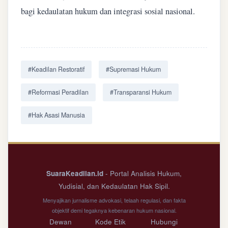
bagi kedaulatan hukum dan integrasi sosial nasional.
#Keadilan Restoratif
#Supremasi Hukum
#Reformasi Peradilan
#Transparansi Hukum
#Hak Asasi Manusia
SuaraKeadilan.id
- Portal Analisis Hukum,
Yudisial, dan Kedaulatan Hak Sipil.
Menyajikan jurnalisme advokasi, telaah regulasi, dan fakta
objektif demi tegaknya kebenaran hukum nasional.
Dewan
Kode Etik
Hubungi