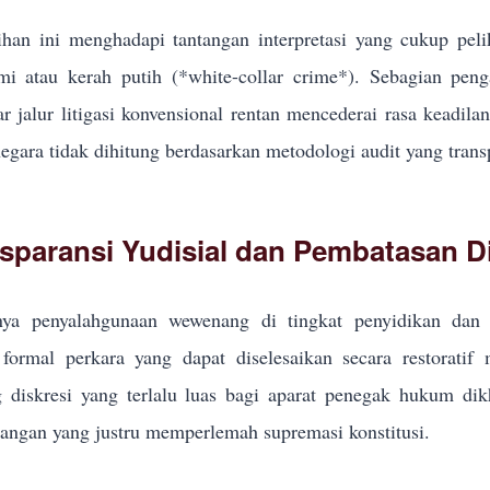
han ini menghadapi tantangan interpretasi yang cukup pel
i atau kerah putih (*white-collar crime*). Sebagian pe
r jalur litigasi konvensional rentan mencederai rasa keadila
egara tidak dihitung berdasarkan metodologi audit yang trans
sparansi Yudisial dan Pembatasan Di
ya penyalahgunaan wewenang di tingkat penyidikan dan p
formal perkara yang dapat diselesaikan secara restoratif
g diskresi yang terlalu luas bagi aparat penegak hukum d
ngan yang justru memperlemah supremasi konstitusi.