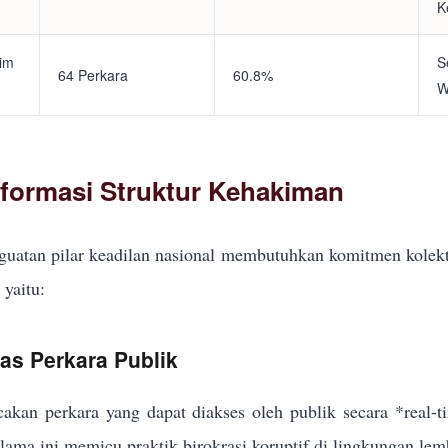
K
tim
S
64 Perkara
60.8%
W
eformasi Struktur Kehakiman
uatan pilar keadilan nasional membutuhkan komitmen kolekt
yaitu:
kas Perkara Publik
akan perkara yang dapat diakses oleh publik secara *real-
elama ini memicu praktik birokrasi koruptif di lingkungan lem