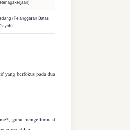
etenagakerjaan)
edang (Pelanggaran Batas
ilayah)
if yang berfokus pada dua
time*, guna mengeliminasi
baga peradilan.