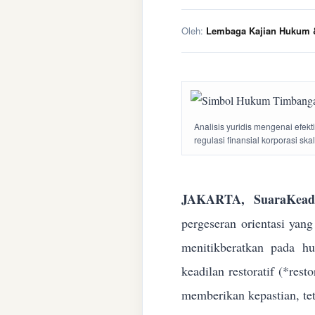
Oleh:
Lembaga Kajian Hukum &
Analisis yuridis mengenai efek
regulasi finansial korporasi ska
JAKARTA, SuaraKeadi
pergeseran orientasi yan
menitikberatkan pada h
keadilan restoratif (*res
memberikan kepastian, te