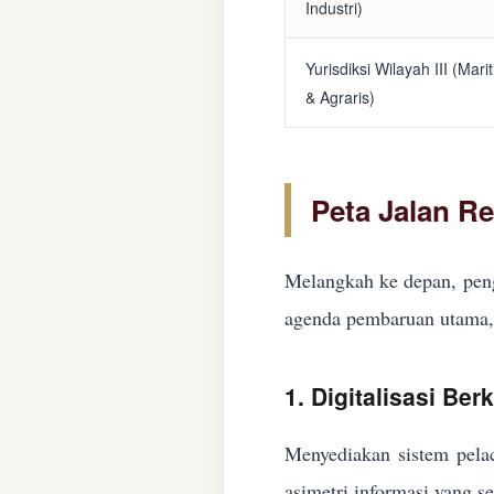
Industri)
Yurisdiksi Wilayah III (Mari
& Agraris)
Peta Jalan R
Melangkah ke depan, peng
agenda pembaruan utama, 
1. Digitalisasi Ber
Menyediakan sistem pelac
asimetri informasi yang s