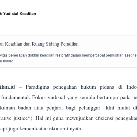
 Yudisial Keadilan
tivitas penerapan doktrin keadilan restoratif dalam mempercepat pemulihan aset n
la makro.
lan.id
– Paradigma penegakan hukum pidana di Indon
g fundamental. Fokus yudisial yang semula bertumpu pada p
ukuman badan atau penjara bagi pelanggar—kini mulai dik
torative justice*). Hal ini guna mewujudkan efisiensi penega
tapi juga kemanfaatan ekonomi nyata.