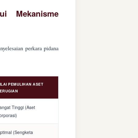
lui Mekanisme
nyelesaian perkara pidana
ILAI PEMULIHAN ASET
ERUGIAN
angat Tinggi (Aset
orporasi)
ptimal (Sengketa