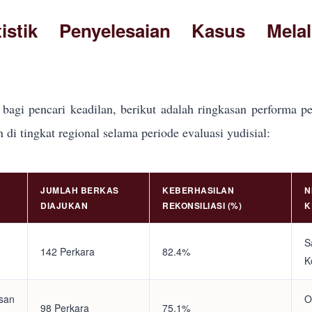
tistik Penyelesaian Kasus Mela
bagi pencari keadilan, berikut adalah ringkasan performa pe
i tingkat regional selama periode evaluasi yudisial:
JUMLAH BERKAS
KEBERHASILAN
N
DIAJUKAN
REKONSILIASI (%)
K
S
142 Perkara
82.4%
K
asan
O
98 Perkara
75.1%