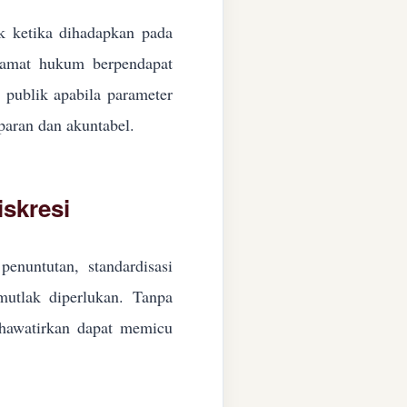
ik ketika dihadapkan pada
ngamat hukum berpendapat
n publik apabila parameter
paran dan akuntabel.
skresi
enuntutan, standardisasi
 mutlak diperlukan. Tanpa
ikhawatirkan dapat memicu