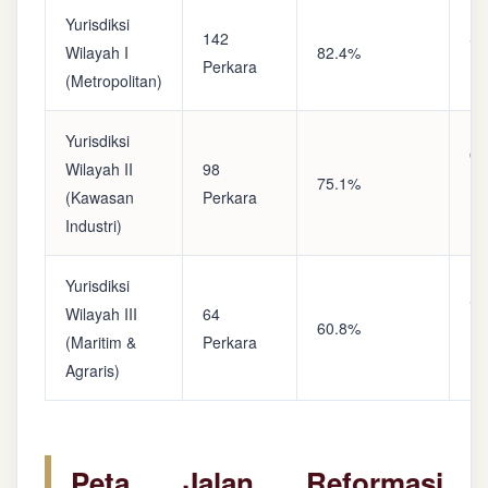
Yurisdiksi
142
Sa
Wilayah I
82.4%
Perkara
(A
(Metropolitan)
Yurisdiksi
Op
Wilayah II
98
75.1%
(S
(Kawasan
Perkara
Ke
Industri)
Yurisdiksi
Se
Wilayah III
64
60.8%
(P
(Maritim &
Perkara
Ba
Agraris)
Peta Jalan Reformasi