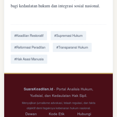
bagi kedaulatan hukum dan integrasi sosial nasional.
#Keadilan Restoratif
#Supremasi Hukum
#Reformasi Peradilan
#Transparansi Hukum
#Hak Asasi Manusia
SuaraKeadilan.id
- Portal Analisis Hukum,
Yudisial, dan Kedaulatan Hak Sipil.
Menyajikan jurnalisme advokasi, telaah regulasi, dan fakta
objektif demi tegaknya kebenaran hukum nasional.
Dewan
Kode Etik
Hubungi