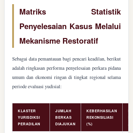
Matriks Statistik
Penyelesaian Kasus Melalui
Mekanisme Restoratif
Sebagai data pemantauan bagi pencari keadilan, berikut
adalah ringkasan performa penyelesaian perkara pidana
umum dan ekonomi ringan di tingkat regional selama
periode evaluasi yudisial:
KLASTER
JUMLAH
KEBERHASILAN
NI
YURISDIKSI
BERKAS
REKONSILIASI
PE
PERADILAN
DIAJUKAN
(%)
AS