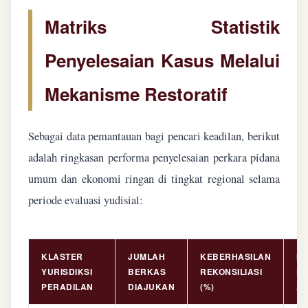
Matriks Statistik
Penyelesaian Kasus Melalui
Mekanisme Restoratif
Sebagai data pemantauan bagi pencari keadilan, berikut
adalah ringkasan performa penyelesaian perkara pidana
umum dan ekonomi ringan di tingkat regional selama
periode evaluasi yudisial:
KLASTER
JUMLAH
KEBERHASILAN
NI
YURISDIKSI
BERKAS
REKONSILIASI
PE
PERADILAN
DIAJUKAN
(%)
AS