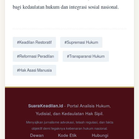
bagi kedaulatan hukum dan integrasi sosial nasional.
#Keadilan Restoratif
#Supremasi Hukum
#Reformasi Peradilan
#Transparansi Hukum
#Hak Asasi Manusia
SuaraKeadilan.id
- Portal Analisis Hukum,
Yudisial, dan Kedaulatan Hak Sipil.
Menyajikan jurnalisme advokasi, telaah regulasi, dan fakta
objektif demi tegaknya kebenaran hukum nasional.
Dewan
Kode Etik
Hubungi