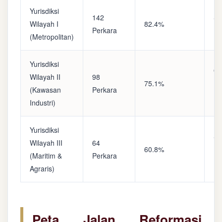
Yurisdiksi
142
Sa
Wilayah I
82.4%
Perkara
(A
(Metropolitan)
Yurisdiksi
Op
Wilayah II
98
75.1%
(S
(Kawasan
Perkara
Ke
Industri)
Yurisdiksi
Se
Wilayah III
64
60.8%
(P
(Maritim &
Perkara
Ba
Agraris)
Peta Jalan Reformasi