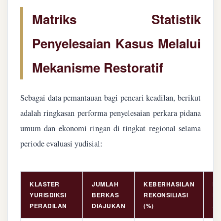
Matriks Statistik
Penyelesaian Kasus Melalui
Mekanisme Restoratif
Sebagai data pemantauan bagi pencari keadilan, berikut
adalah ringkasan performa penyelesaian perkara pidana
umum dan ekonomi ringan di tingkat regional selama
periode evaluasi yudisial:
KLASTER
JUMLAH
KEBERHASILAN
NI
YURISDIKSI
BERKAS
REKONSILIASI
PE
PERADILAN
DIAJUKAN
(%)
AS