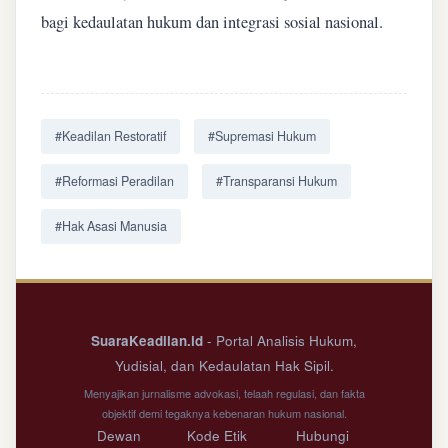
bagi kedaulatan hukum dan integrasi sosial nasional.
#Keadilan Restoratif
#Supremasi Hukum
#Reformasi Peradilan
#Transparansi Hukum
#Hak Asasi Manusia
SuaraKeadilan.id
- Portal Analisis Hukum,
Yudisial, dan Kedaulatan Hak Sipil.
Menyajikan jurnalisme advokasi, telaah regulasi, dan fakta
objektif demi tegaknya kebenaran hukum nasional.
Dewan
Kode Etik
Hubungi