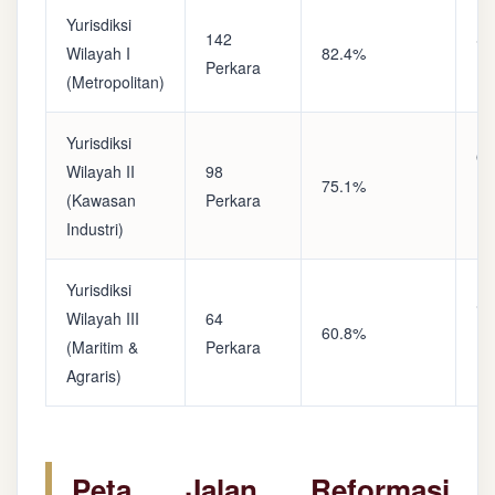
Yurisdiksi
142
Sa
Wilayah I
82.4%
Perkara
(A
(Metropolitan)
Yurisdiksi
Op
Wilayah II
98
75.1%
(S
(Kawasan
Perkara
Ke
Industri)
Yurisdiksi
Se
Wilayah III
64
60.8%
(P
(Maritim &
Perkara
Ba
Agraris)
Peta Jalan Reformasi