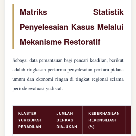
Matriks Statistik
Penyelesaian Kasus Melalui
Mekanisme Restoratif
Sebagai data pemantauan bagi pencari keadilan, berikut
adalah ringkasan performa penyelesaian perkara pidana
umum dan ekonomi ringan di tingkat regional selama
periode evaluasi yudisial:
KLASTER
JUMLAH
KEBERHASILAN
NI
YURISDIKSI
BERKAS
REKONSILIASI
PE
PERADILAN
DIAJUKAN
(%)
AS