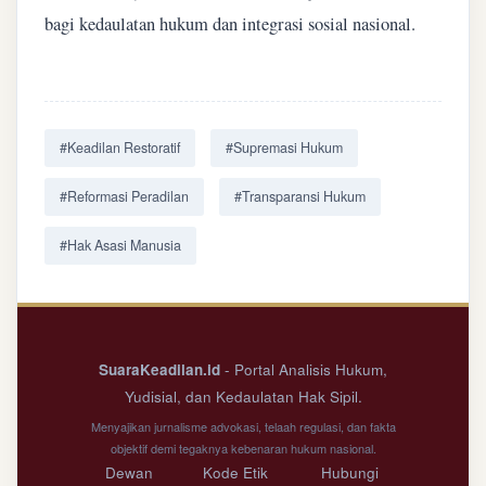
bagi kedaulatan hukum dan integrasi sosial nasional.
#Keadilan Restoratif
#Supremasi Hukum
#Reformasi Peradilan
#Transparansi Hukum
#Hak Asasi Manusia
SuaraKeadilan.id
- Portal Analisis Hukum,
Yudisial, dan Kedaulatan Hak Sipil.
Menyajikan jurnalisme advokasi, telaah regulasi, dan fakta
objektif demi tegaknya kebenaran hukum nasional.
Dewan
Kode Etik
Hubungi