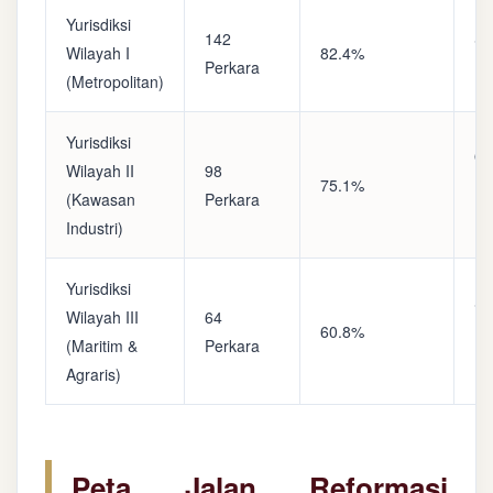
Yurisdiksi
142
Sa
Wilayah I
82.4%
Perkara
(A
(Metropolitan)
Yurisdiksi
Op
Wilayah II
98
75.1%
(S
(Kawasan
Perkara
Ke
Industri)
Yurisdiksi
Se
Wilayah III
64
60.8%
(P
(Maritim &
Perkara
Ba
Agraris)
Peta Jalan Reformasi