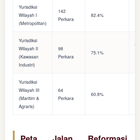
Yurisdiksi
142
Sa
Wilayah I
82.4%
Perkara
(A
(Metropolitan)
Yurisdiksi
Op
Wilayah II
98
75.1%
(S
(Kawasan
Perkara
Ke
Industri)
Yurisdiksi
Se
Wilayah III
64
60.8%
(P
(Maritim &
Perkara
Ba
Agraris)
Peta Jalan Reformasi