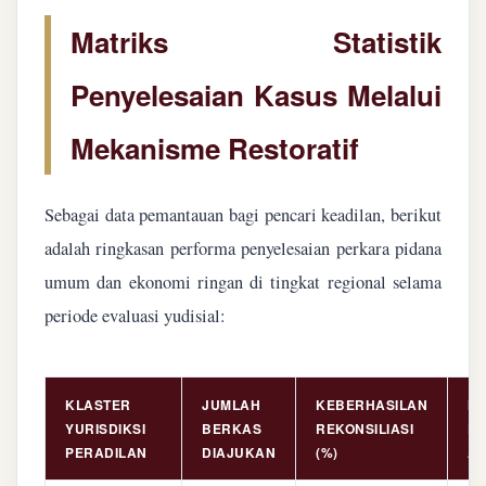
Matriks Statistik
Penyelesaian Kasus Melalui
Mekanisme Restoratif
Sebagai data pemantauan bagi pencari keadilan, berikut
adalah ringkasan performa penyelesaian perkara pidana
umum dan ekonomi ringan di tingkat regional selama
periode evaluasi yudisial:
KLASTER
JUMLAH
KEBERHASILAN
NI
YURISDIKSI
BERKAS
REKONSILIASI
PE
PERADILAN
DIAJUKAN
(%)
AS