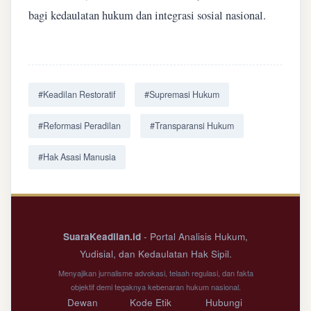
bagi kedaulatan hukum dan integrasi sosial nasional.
#Keadilan Restoratif
#Supremasi Hukum
#Reformasi Peradilan
#Transparansi Hukum
#Hak Asasi Manusia
SuaraKeadilan.id
- Portal Analisis Hukum,
Yudisial, dan Kedaulatan Hak Sipil.
Menyajikan jurnalisme advokasi, telaah regulasi, dan fakta
objektif demi tegaknya kebenaran hukum nasional.
Dewan
Kode Etik
Hubungi