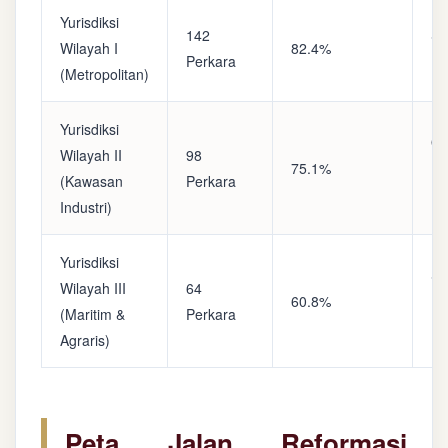
Yurisdiksi
142
Sa
Wilayah I
82.4%
Perkara
(A
(Metropolitan)
Yurisdiksi
Op
Wilayah II
98
75.1%
(S
(Kawasan
Perkara
Ke
Industri)
Yurisdiksi
Se
Wilayah III
64
60.8%
(P
(Maritim &
Perkara
Ba
Agraris)
Peta Jalan Reformasi