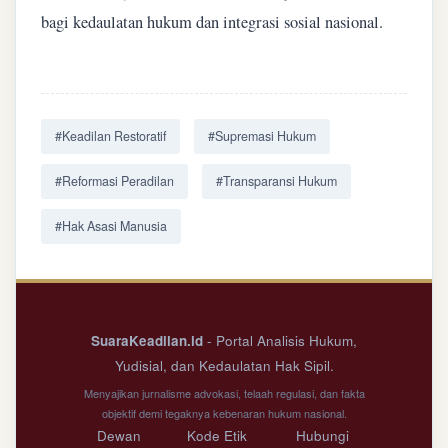
bagi kedaulatan hukum dan integrasi sosial nasional.
#Keadilan Restoratif
#Supremasi Hukum
#Reformasi Peradilan
#Transparansi Hukum
#Hak Asasi Manusia
SuaraKeadilan.id
- Portal Analisis Hukum,
Yudisial, dan Kedaulatan Hak Sipil.
Menyajikan jurnalisme advokasi, telaah regulasi, dan fakta
objektif demi tegaknya kebenaran hukum nasional.
Dewan
Kode Etik
Hubungi