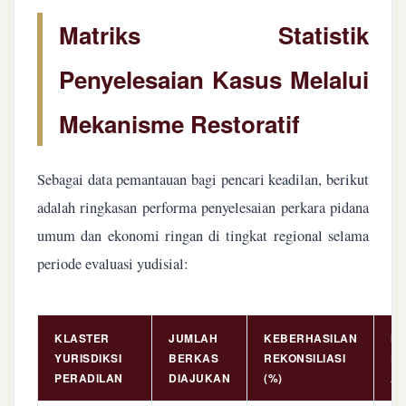
Matriks Statistik
Penyelesaian Kasus Melalui
Mekanisme Restoratif
Sebagai data pemantauan bagi pencari keadilan, berikut
adalah ringkasan performa penyelesaian perkara pidana
umum dan ekonomi ringan di tingkat regional selama
periode evaluasi yudisial:
KLASTER
JUMLAH
KEBERHASILAN
NI
YURISDIKSI
BERKAS
REKONSILIASI
PE
PERADILAN
DIAJUKAN
(%)
AS