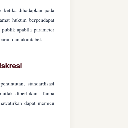
ik ketika dihadapkan pada
ngamat hukum berpendapat
n publik apabila parameter
paran dan akuntabel.
skresi
enuntutan, standardisasi
 mutlak diperlukan. Tanpa
ikhawatirkan dapat memicu