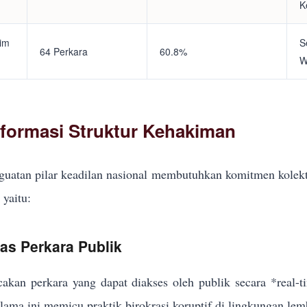
K
tim
S
64 Perkara
60.8%
W
eformasi Struktur Kehakiman
uatan pilar keadilan nasional membutuhkan komitmen kolekt
yaitu:
kas Perkara Publik
akan perkara yang dapat diakses oleh publik secara *real-
elama ini memicu praktik birokrasi koruptif di lingkungan lem