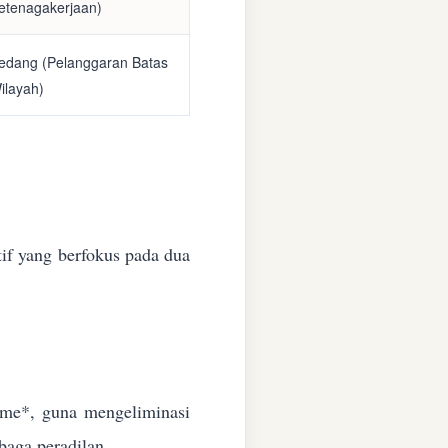
etenagakerjaan)
edang (Pelanggaran Batas
ilayah)
if yang berfokus pada dua
time*, guna mengeliminasi
baga peradilan.