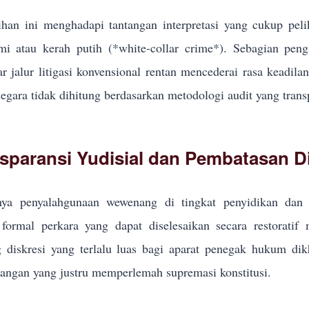
han ini menghadapi tantangan interpretasi yang cukup pel
i atau kerah putih (*white-collar crime*). Sebagian pe
r jalur litigasi konvensional rentan mencederai rasa keadila
egara tidak dihitung berdasarkan metodologi audit yang trans
sparansi Yudisial dan Pembatasan Di
ya penyalahgunaan wewenang di tingkat penyidikan dan p
formal perkara yang dapat diselesaikan secara restoratif
g diskresi yang terlalu luas bagi aparat penegak hukum d
ngan yang justru memperlemah supremasi konstitusi.