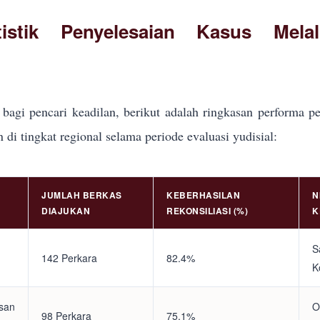
tistik Penyelesaian Kasus Mela
bagi pencari keadilan, berikut adalah ringkasan performa pe
i tingkat regional selama periode evaluasi yudisial:
JUMLAH BERKAS
KEBERHASILAN
N
DIAJUKAN
REKONSILIASI (%)
K
S
142 Perkara
82.4%
K
asan
O
98 Perkara
75.1%