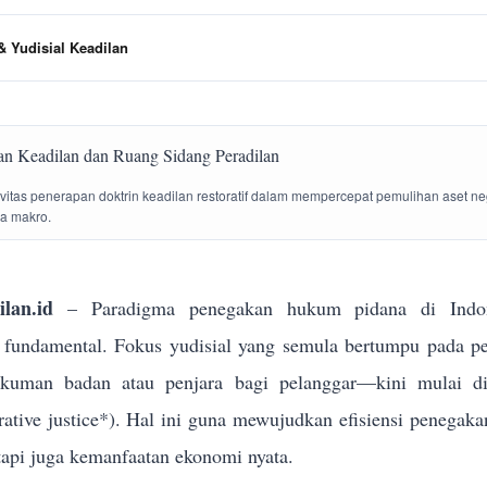
 Yudisial Keadilan
tivitas penerapan doktrin keadilan restoratif dalam mempercepat pemulihan aset n
la makro.
lan.id
– Paradigma penegakan hukum pidana di Indon
g fundamental. Fokus yudisial yang semula bertumpu pada p
ukuman badan atau penjara bagi pelanggar—kini mulai dik
torative justice*). Hal ini guna mewujudkan efisiensi penega
tapi juga kemanfaatan ekonomi nyata.