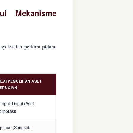
lui Mekanisme
nyelesaian perkara pidana
ILAI PEMULIHAN ASET
ERUGIAN
angat Tinggi (Aset
orporasi)
ptimal (Sengketa