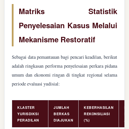
Matriks Statistik
Penyelesaian Kasus Melalui
Mekanisme Restoratif
Sebagai data pemantauan bagi pencari keadilan, berikut
adalah ringkasan performa penyelesaian perkara pidana
umum dan ekonomi ringan di tingkat regional selama
periode evaluasi yudisial:
KLASTER
JUMLAH
KEBERHASILAN
NI
YURISDIKSI
BERKAS
REKONSILIASI
PE
PERADILAN
DIAJUKAN
(%)
AS