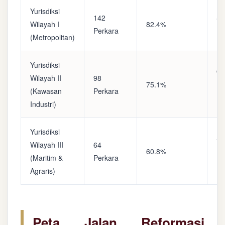
Yurisdiksi
142
Sa
Wilayah I
82.4%
Perkara
(A
(Metropolitan)
Yurisdiksi
Op
Wilayah II
98
75.1%
(S
(Kawasan
Perkara
Ke
Industri)
Yurisdiksi
Se
Wilayah III
64
60.8%
(P
(Maritim &
Perkara
Ba
Agraris)
Peta Jalan Reformasi