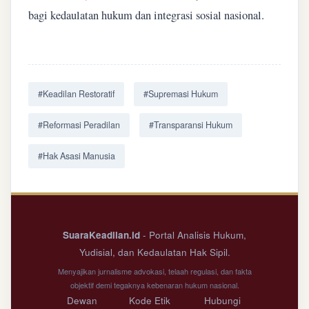
bagi kedaulatan hukum dan integrasi sosial nasional.
#Keadilan Restoratif
#Supremasi Hukum
#Reformasi Peradilan
#Transparansi Hukum
#Hak Asasi Manusia
SuaraKeadilan.id
- Portal Analisis Hukum,
Yudisial, dan Kedaulatan Hak Sipil.
Menyajikan jurnalisme advokasi, telaah regulasi, dan fakta
objektif demi tegaknya kebenaran hukum nasional.
Dewan
Kode Etik
Hubungi