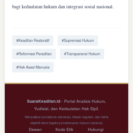
bagi kedaulatan hukum dan integrasi sosial nasional.
#Keadilan Restoratif
#Supremasi Hukum
#Reformasi Peradilan
#Transparansi Hukum
#Hak Asasi Manusia
SuaraKeadilan.id
- Portal Analisis Hukum,
Yudisial, dan Kedaulatan Hak Sipil.
Menyajikan jurnalisme advokasi, telaah regulasi, dan fakta
objektif demi tegaknya kebenaran hukum nasional.
Dewan
Kode Etik
Hubungi