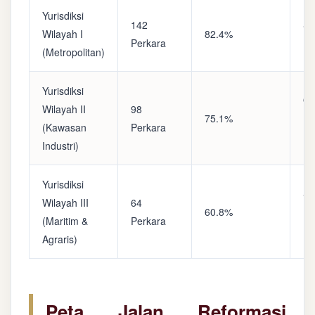
Yurisdiksi
142
Sa
Wilayah I
82.4%
Perkara
(A
(Metropolitan)
Yurisdiksi
Op
Wilayah II
98
75.1%
(S
(Kawasan
Perkara
Ke
Industri)
Yurisdiksi
Se
Wilayah III
64
60.8%
(P
(Maritim &
Perkara
Ba
Agraris)
Peta Jalan Reformasi