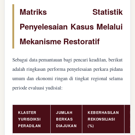
Matriks Statistik
Penyelesaian Kasus Melalui
Mekanisme Restoratif
Sebagai data pemantauan bagi pencari keadilan, berikut
adalah ringkasan performa penyelesaian perkara pidana
umum dan ekonomi ringan di tingkat regional selama
periode evaluasi yudisial:
KLASTER
JUMLAH
KEBERHASILAN
NI
YURISDIKSI
BERKAS
REKONSILIASI
PE
PERADILAN
DIAJUKAN
(%)
AS