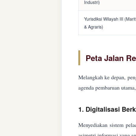
Industri)
Yurisdiksi Wilayah III (Mari
& Agraris)
Peta Jalan R
Melangkah ke depan, peng
agenda pembaruan utama, 
1. Digitalisasi Ber
Menyediakan sistem pelac
asimetri informasi yang s