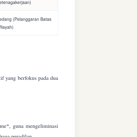
etenagakerjaan)
edang (Pelanggaran Batas
ilayah)
if yang berfokus pada dua
time*, guna mengeliminasi
baga peradilan.