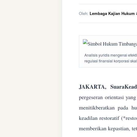
Oleh:
Lembaga Kajian Hukum &
Analisis yuridis mengenai efek
regulasi finansial korporasi ska
JAKARTA, SuaraKeadi
pergeseran orientasi yan
menitikberatkan pada h
keadilan restoratif (*res
memberikan kepastian, te