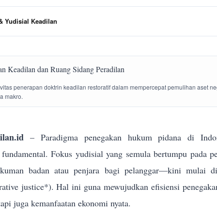
 Yudisial Keadilan
tivitas penerapan doktrin keadilan restoratif dalam mempercepat pemulihan aset n
la makro.
lan.id
– Paradigma penegakan hukum pidana di Indon
g fundamental. Fokus yudisial yang semula bertumpu pada p
ukuman badan atau penjara bagi pelanggar—kini mulai dik
torative justice*). Hal ini guna mewujudkan efisiensi penega
tapi juga kemanfaatan ekonomi nyata.