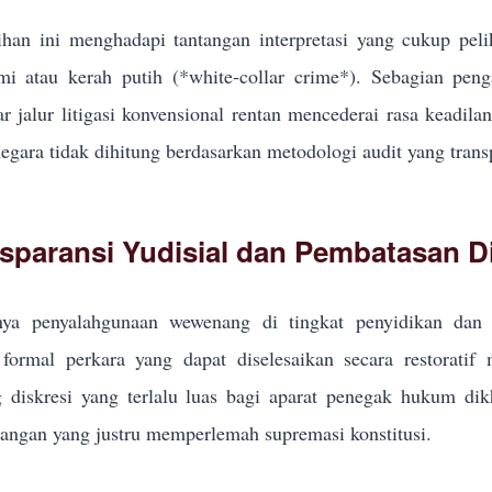
han ini menghadapi tantangan interpretasi yang cukup pel
i atau kerah putih (*white-collar crime*). Sebagian pe
r jalur litigasi konvensional rentan mencederai rasa keadila
egara tidak dihitung berdasarkan metodologi audit yang trans
sparansi Yudisial dan Pembatasan Di
ya penyalahgunaan wewenang di tingkat penyidikan dan p
formal perkara yang dapat diselesaikan secara restoratif
g diskresi yang terlalu luas bagi aparat penegak hukum d
ngan yang justru memperlemah supremasi konstitusi.