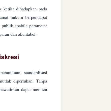
ik ketika dihadapkan pada
ngamat hukum berpendapat
n publik apabila parameter
paran dan akuntabel.
skresi
enuntutan, standardisasi
 mutlak diperlukan. Tanpa
ikhawatirkan dapat memicu