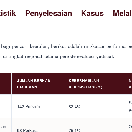
tistik Penyelesaian Kasus Mela
bagi pencari keadilan, berikut adalah ringkasan performa pe
i tingkat regional selama periode evaluasi yudisial:
JUMLAH BERKAS
KEBERHASILAN
N
DIAJUKAN
REKONSILIASI (%)
K
S
142 Perkara
82.4%
K
asan
O
98 Perkara
75.1%