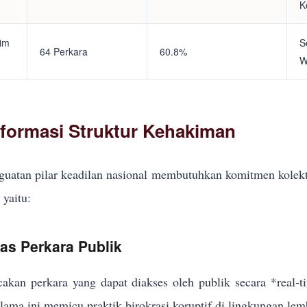
K
tim
S
64 Perkara
60.8%
W
eformasi Struktur Kehakiman
uatan pilar keadilan nasional membutuhkan komitmen kolekt
yaitu:
kas Perkara Publik
akan perkara yang dapat diakses oleh publik secara *real-
elama ini memicu praktik birokrasi koruptif di lingkungan lem