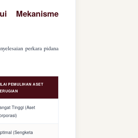
lui Mekanisme
nyelesaian perkara pidana
ILAI PEMULIHAN ASET
ERUGIAN
angat Tinggi (Aset
orporasi)
ptimal (Sengketa