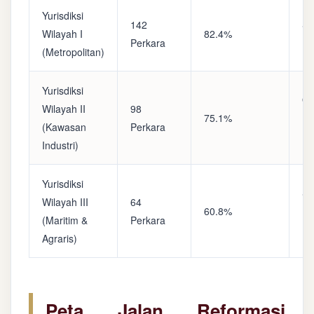
Yurisdiksi
142
Sa
Wilayah I
82.4%
Perkara
(A
(Metropolitan)
Yurisdiksi
Op
Wilayah II
98
75.1%
(S
(Kawasan
Perkara
Ke
Industri)
Yurisdiksi
Se
Wilayah III
64
60.8%
(P
(Maritim &
Perkara
Ba
Agraris)
Peta Jalan Reformasi