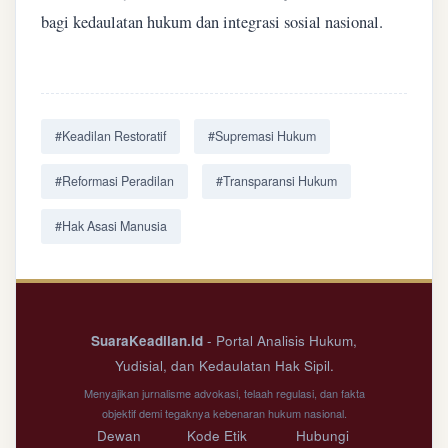
bagi kedaulatan hukum dan integrasi sosial nasional.
#Keadilan Restoratif
#Supremasi Hukum
#Reformasi Peradilan
#Transparansi Hukum
#Hak Asasi Manusia
SuaraKeadilan.id
- Portal Analisis Hukum,
Yudisial, dan Kedaulatan Hak Sipil.
Menyajikan jurnalisme advokasi, telaah regulasi, dan fakta
objektif demi tegaknya kebenaran hukum nasional.
Dewan
Kode Etik
Hubungi