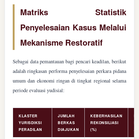
Matriks Statistik
Penyelesaian Kasus Melalui
Mekanisme Restoratif
Sebagai data pemantauan bagi pencari keadilan, berikut
adalah ringkasan performa penyelesaian perkara pidana
umum dan ekonomi ringan di tingkat regional selama
periode evaluasi yudisial:
KLASTER
JUMLAH
KEBERHASILAN
NI
YURISDIKSI
BERKAS
REKONSILIASI
PE
PERADILAN
DIAJUKAN
(%)
AS