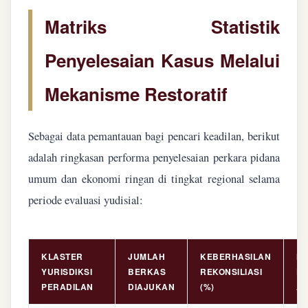
Matriks Statistik
Penyelesaian Kasus Melalui
Mekanisme Restoratif
Sebagai data pemantauan bagi pencari keadilan, berikut
adalah ringkasan performa penyelesaian perkara pidana
umum dan ekonomi ringan di tingkat regional selama
periode evaluasi yudisial:
KLASTER
JUMLAH
KEBERHASILAN
NI
YURISDIKSI
BERKAS
REKONSILIASI
PE
PERADILAN
DIAJUKAN
(%)
AS