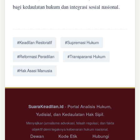
bagi kedaulatan hukum dan integrasi sosial nasional.
#Keadilan Restoratif
#Supremasi Hukum
#Reformasi Peradilan
#Transparansi Hukum
#Hak Asasi Manusia
SuaraKeadilan.id
- Portal Analisis Hukum,
Yudisial, dan Kedaulatan Hak Sipil.
Menyajikan jurnalisme advokasi, telaah regulasi, dan fakta
objektif demi tegaknya kebenaran hukum nasional.
Dewan
Kode Etik
Hubungi