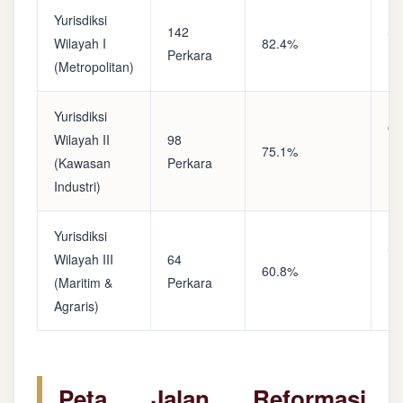
Yurisdiksi
142
Sa
Wilayah I
82.4%
Perkara
(A
(Metropolitan)
Yurisdiksi
Op
Wilayah II
98
75.1%
(S
(Kawasan
Perkara
Ke
Industri)
Yurisdiksi
Se
Wilayah III
64
60.8%
(P
(Maritim &
Perkara
Ba
Agraris)
Peta Jalan Reformasi