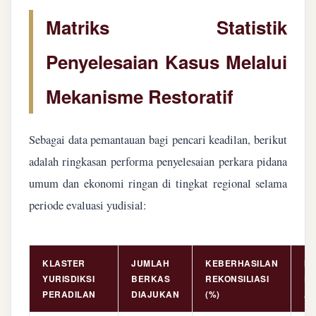
Matriks Statistik
Penyelesaian Kasus Melalui
Mekanisme Restoratif
Sebagai data pemantauan bagi pencari keadilan, berikut
adalah ringkasan performa penyelesaian perkara pidana
umum dan ekonomi ringan di tingkat regional selama
periode evaluasi yudisial:
KLASTER
JUMLAH
KEBERHASILAN
NI
YURISDIKSI
BERKAS
REKONSILIASI
PE
PERADILAN
DIAJUKAN
(%)
AS