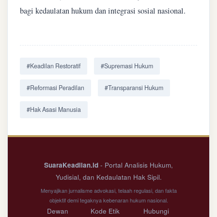
bagi kedaulatan hukum dan integrasi sosial nasional.
#Keadilan Restoratif
#Supremasi Hukum
#Reformasi Peradilan
#Transparansi Hukum
#Hak Asasi Manusia
SuaraKeadilan.id
- Portal Analisis Hukum,
Yudisial, dan Kedaulatan Hak Sipil.
Menyajikan jurnalisme advokasi, telaah regulasi, dan fakta
objektif demi tegaknya kebenaran hukum nasional.
Dewan
Kode Etik
Hubungi