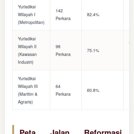
Yurisdiksi
142
Sa
Wilayah I
82.4%
Perkara
(A
(Metropolitan)
Yurisdiksi
Op
Wilayah II
98
75.1%
(S
(Kawasan
Perkara
Ke
Industri)
Yurisdiksi
Se
Wilayah III
64
60.8%
(P
(Maritim &
Perkara
Ba
Agraris)
Peta Jalan Reformasi