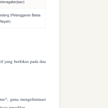
etenagakerjaan)
edang (Pelanggaran Batas
ilayah)
if yang berfokus pada dua
time*, guna mengeliminasi
baga peradilan.