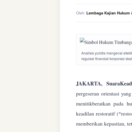
Oleh:
Lembaga Kajian Hukum &
Analisis yuridis mengenai efek
regulasi finansial korporasi ska
JAKARTA, SuaraKeadi
pergeseran orientasi yan
menitikberatkan pada h
keadilan restoratif (*res
memberikan kepastian, te