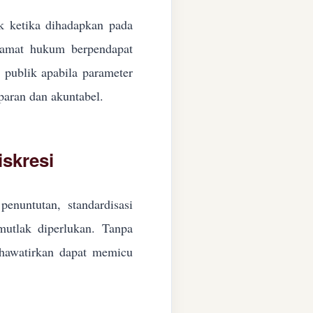
ik ketika dihadapkan pada
ngamat hukum berpendapat
n publik apabila parameter
paran dan akuntabel.
skresi
enuntutan, standardisasi
 mutlak diperlukan. Tanpa
ikhawatirkan dapat memicu