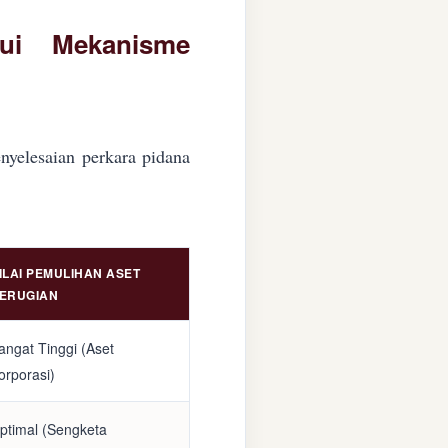
lui Mekanisme
nyelesaian perkara pidana
ILAI PEMULIHAN ASET
ERUGIAN
angat Tinggi (Aset
orporasi)
ptimal (Sengketa