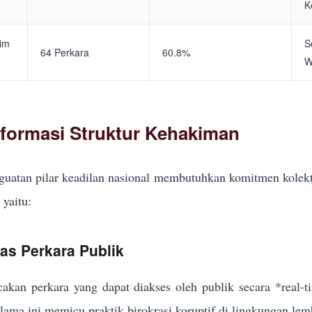
K
tim
S
64 Perkara
60.8%
W
eformasi Struktur Kehakiman
uatan pilar keadilan nasional membutuhkan komitmen kolekt
yaitu:
kas Perkara Publik
akan perkara yang dapat diakses oleh publik secara *real-
elama ini memicu praktik birokrasi koruptif di lingkungan lem