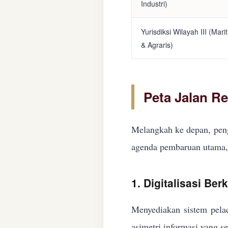
Industri)
Yurisdiksi Wilayah III (Mari
& Agraris)
Peta Jalan R
Melangkah ke depan, peng
agenda pembaruan utama, 
1. Digitalisasi Ber
Menyediakan sistem pelac
asimetri informasi yang s