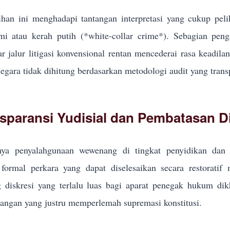
han ini menghadapi tantangan interpretasi yang cukup pel
i atau kerah putih (*white-collar crime*). Sebagian pe
r jalur litigasi konvensional rentan mencederai rasa keadila
egara tidak dihitung berdasarkan metodologi audit yang trans
sparansi Yudisial dan Pembatasan Di
ya penyalahgunaan wewenang di tingkat penyidikan dan p
formal perkara yang dapat diselesaikan secara restoratif
g diskresi yang terlalu luas bagi aparat penegak hukum d
ngan yang justru memperlemah supremasi konstitusi.