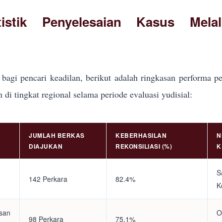
tistik Penyelesaian Kasus Mela
bagi pencari keadilan, berikut adalah ringkasan performa pe
i tingkat regional selama periode evaluasi yudisial:
JUMLAH BERKAS
KEBERHASILAN
N
DIAJUKAN
REKONSILIASI (%)
K
S
142 Perkara
82.4%
K
asan
O
98 Perkara
75.1%