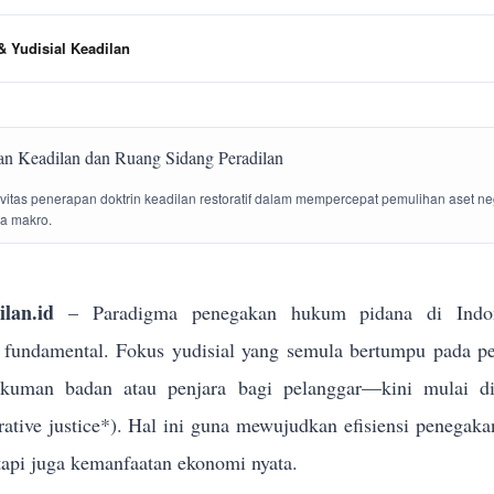
 Yudisial Keadilan
tivitas penerapan doktrin keadilan restoratif dalam mempercepat pemulihan aset n
la makro.
lan.id
– Paradigma penegakan hukum pidana di Indon
g fundamental. Fokus yudisial yang semula bertumpu pada p
ukuman badan atau penjara bagi pelanggar—kini mulai dik
torative justice*). Hal ini guna mewujudkan efisiensi penega
tapi juga kemanfaatan ekonomi nyata.