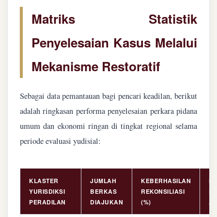
Matriks Statistik
Penyelesaian Kasus Melalui
Mekanisme Restoratif
Sebagai data pemantauan bagi pencari keadilan, berikut
adalah ringkasan performa penyelesaian perkara pidana
umum dan ekonomi ringan di tingkat regional selama
periode evaluasi yudisial:
KLASTER
JUMLAH
KEBERHASILAN
NI
YURISDIKSI
BERKAS
REKONSILIASI
PE
PERADILAN
DIAJUKAN
(%)
AS