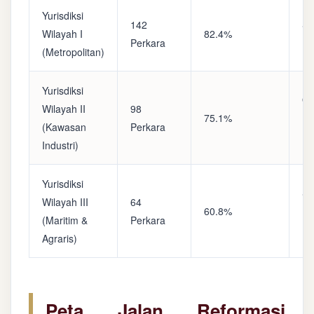
Yurisdiksi
142
Sa
Wilayah I
82.4%
Perkara
(A
(Metropolitan)
Yurisdiksi
Op
Wilayah II
98
75.1%
(S
(Kawasan
Perkara
Ke
Industri)
Yurisdiksi
Se
Wilayah III
64
60.8%
(P
(Maritim &
Perkara
Ba
Agraris)
Peta Jalan Reformasi