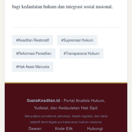
bagi kedaulatan hukum dan integrasi sosial nasional.
#Keadilan Restoratif
#Supremasi Hukum
#Reformasi Peradilan
#Transparansi Hukum
#Hak Asasi Manusia
SuaraKeadilan.id
- Portal Analisis Hukum,
Yudisial, dan Kedaulatan Hak Sipil.
Menyajikan jurnalisme advokasi, telaah regulasi, dan fakta
objektif demi tegaknya kebenaran hukum nasional.
Dewan
Kode Etik
Hubungi