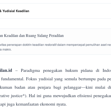
 Yudisial Keadilan
tivitas penerapan doktrin keadilan restoratif dalam mempercepat pemulihan aset n
la makro.
lan.id
– Paradigma penegakan hukum pidana di Indon
g fundamental. Fokus yudisial yang semula bertumpu pada p
ukuman badan atau penjara bagi pelanggar—kini mulai dik
torative justice*). Hal ini guna mewujudkan efisiensi penega
tapi juga kemanfaatan ekonomi nyata.