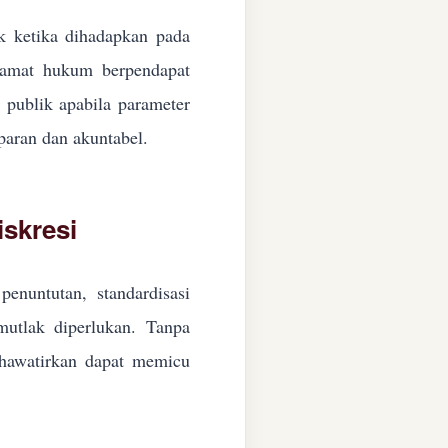
ik ketika dihadapkan pada
ngamat hukum berpendapat
n publik apabila parameter
paran dan akuntabel.
skresi
enuntutan, standardisasi
 mutlak diperlukan. Tanpa
ikhawatirkan dapat memicu