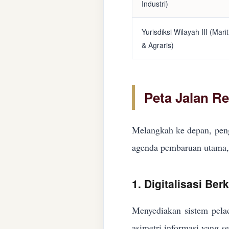
Industri)
Yurisdiksi Wilayah III (Mari
& Agraris)
Peta Jalan R
Melangkah ke depan, peng
agenda pembaruan utama, 
1. Digitalisasi Ber
Menyediakan sistem pelac
asimetri informasi yang s