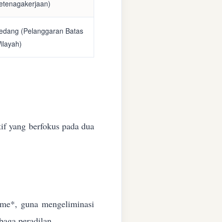
etenagakerjaan)
edang (Pelanggaran Batas
ilayah)
if yang berfokus pada dua
time*, guna mengeliminasi
baga peradilan.