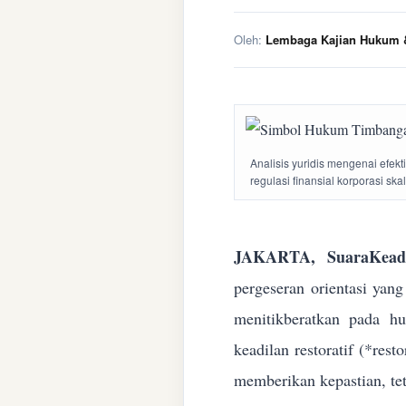
Oleh:
Lembaga Kajian Hukum &
Analisis yuridis mengenai efek
regulasi finansial korporasi ska
JAKARTA, SuaraKeadi
pergeseran orientasi yan
menitikberatkan pada h
keadilan restoratif (*res
memberikan kepastian, te