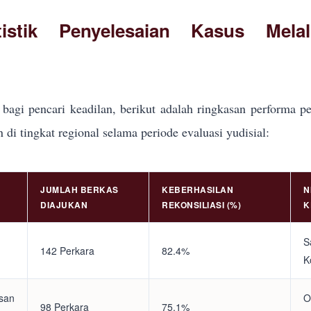
tistik Penyelesaian Kasus Mela
bagi pencari keadilan, berikut adalah ringkasan performa pe
i tingkat regional selama periode evaluasi yudisial:
JUMLAH BERKAS
KEBERHASILAN
N
DIAJUKAN
REKONSILIASI (%)
K
S
142 Perkara
82.4%
K
asan
O
98 Perkara
75.1%