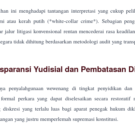
han ini menghadapi tantangan interpretasi yang cukup pel
i atau kerah putih (*white-collar crime*). Sebagian pe
r jalur litigasi konvensional rentan mencederai rasa keadila
egara tidak dihitung berdasarkan metodologi audit yang trans
sparansi Yudisial dan Pembatasan Di
ya penyalahgunaan wewenang di tingkat penyidikan dan p
formal perkara yang dapat diselesaikan secara restoratif
g diskresi yang terlalu luas bagi aparat penegak hukum d
ngan yang justru memperlemah supremasi konstitusi.