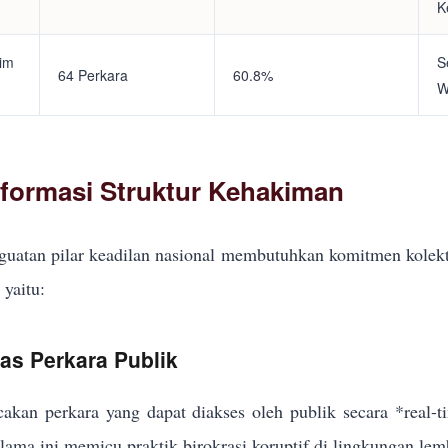
K
tim
S
64 Perkara
60.8%
W
eformasi Struktur Kehakiman
uatan pilar keadilan nasional membutuhkan komitmen kolekt
yaitu:
kas Perkara Publik
akan perkara yang dapat diakses oleh publik secara *real-
elama ini memicu praktik birokrasi koruptif di lingkungan lem