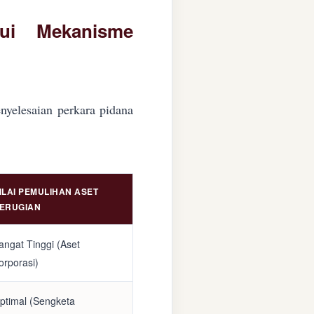
lui Mekanisme
nyelesaian perkara pidana
ILAI PEMULIHAN ASET
ERUGIAN
angat Tinggi (Aset
orporasi)
ptimal (Sengketa