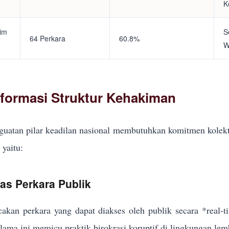
K
tim
S
64 Perkara
60.8%
W
eformasi Struktur Kehakiman
uatan pilar keadilan nasional membutuhkan komitmen kolekt
yaitu:
kas Perkara Publik
akan perkara yang dapat diakses oleh publik secara *real-
elama ini memicu praktik birokrasi koruptif di lingkungan lem