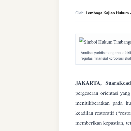
Oleh:
Lembaga Kajian Hukum &
Analisis yuridis mengenai efek
regulasi finansial korporasi ska
JAKARTA, SuaraKeadi
pergeseran orientasi yan
menitikberatkan pada h
keadilan restoratif (*res
memberikan kepastian, te