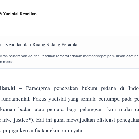
 Yudisial Keadilan
tivitas penerapan doktrin keadilan restoratif dalam mempercepat pemulihan aset n
la makro.
lan.id
– Paradigma penegakan hukum pidana di Indon
g fundamental. Fokus yudisial yang semula bertumpu pada p
ukuman badan atau penjara bagi pelanggar—kini mulai dik
torative justice*). Hal ini guna mewujudkan efisiensi penega
tapi juga kemanfaatan ekonomi nyata.