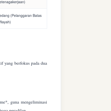
etenagakerjaan)
edang (Pelanggaran Batas
ilayah)
if yang berfokus pada dua
time*, guna mengeliminasi
baga peradilan.