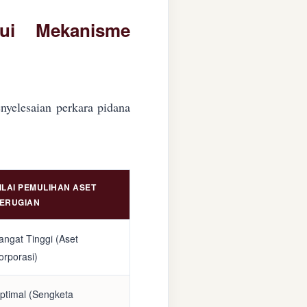
lui Mekanisme
nyelesaian perkara pidana
ILAI PEMULIHAN ASET
ERUGIAN
angat Tinggi (Aset
orporasi)
ptimal (Sengketa