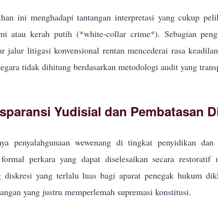
han ini menghadapi tantangan interpretasi yang cukup pel
i atau kerah putih (*white-collar crime*). Sebagian pe
r jalur litigasi konvensional rentan mencederai rasa keadila
egara tidak dihitung berdasarkan metodologi audit yang trans
sparansi Yudisial dan Pembatasan Di
ya penyalahgunaan wewenang di tingkat penyidikan dan p
formal perkara yang dapat diselesaikan secara restoratif
g diskresi yang terlalu luas bagi aparat penegak hukum d
ngan yang justru memperlemah supremasi konstitusi.