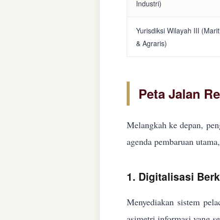
Industri)
Yurisdiksi Wilayah III (Mari
& Agraris)
Peta Jalan R
Melangkah ke depan, peng
agenda pembaruan utama, 
1. Digitalisasi Ber
Menyediakan sistem pelac
asimetri informasi yang s