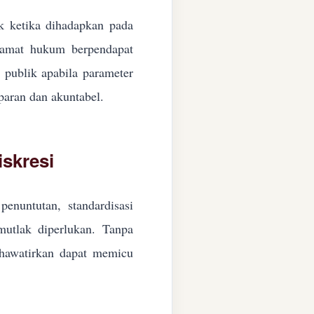
ik ketika dihadapkan pada
ngamat hukum berpendapat
n publik apabila parameter
paran dan akuntabel.
skresi
enuntutan, standardisasi
 mutlak diperlukan. Tanpa
ikhawatirkan dapat memicu