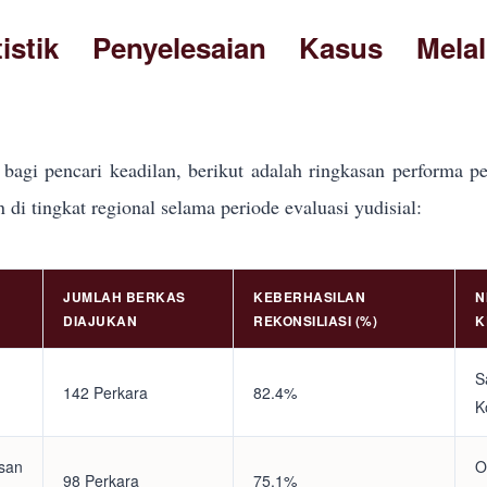
tistik Penyelesaian Kasus Mela
bagi pencari keadilan, berikut adalah ringkasan performa pe
i tingkat regional selama periode evaluasi yudisial:
JUMLAH BERKAS
KEBERHASILAN
N
DIAJUKAN
REKONSILIASI (%)
K
S
142 Perkara
82.4%
K
asan
O
98 Perkara
75.1%