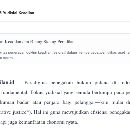
 Yudisial Keadilan
tivitas penerapan doktrin keadilan restoratif dalam mempercepat pemulihan aset n
la makro.
lan.id
– Paradigma penegakan hukum pidana di Indon
g fundamental. Fokus yudisial yang semula bertumpu pada p
ukuman badan atau penjara bagi pelanggar—kini mulai dik
torative justice*). Hal ini guna mewujudkan efisiensi penega
tapi juga kemanfaatan ekonomi nyata.