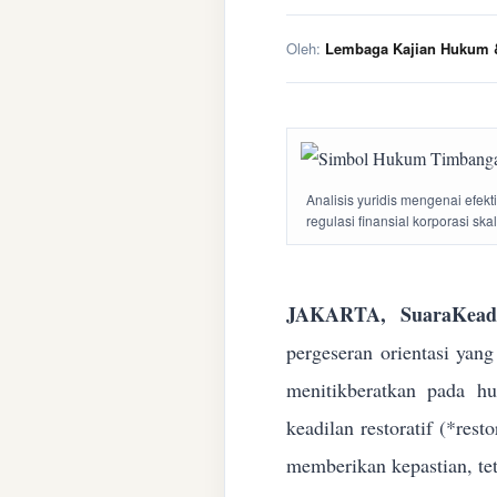
Oleh:
Lembaga Kajian Hukum &
Analisis yuridis mengenai efek
regulasi finansial korporasi ska
JAKARTA, SuaraKeadi
pergeseran orientasi yan
menitikberatkan pada h
keadilan restoratif (*res
memberikan kepastian, te