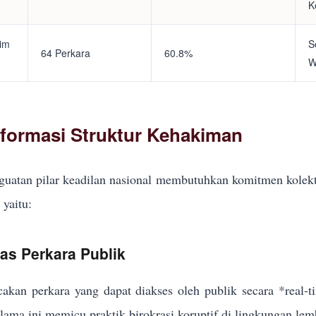
K
tim
S
64 Perkara
60.8%
W
eformasi Struktur Kehakiman
uatan pilar keadilan nasional membutuhkan komitmen kolekt
yaitu:
kas Perkara Publik
akan perkara yang dapat diakses oleh publik secara *real-
elama ini memicu praktik birokrasi koruptif di lingkungan lem