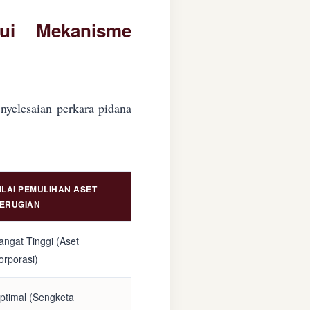
lui Mekanisme
nyelesaian perkara pidana
ILAI PEMULIHAN ASET
ERUGIAN
angat Tinggi (Aset
orporasi)
ptimal (Sengketa