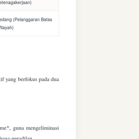
etenagakerjaan)
edang (Pelanggaran Batas
ilayah)
if yang berfokus pada dua
time*, guna mengeliminasi
baga peradilan.