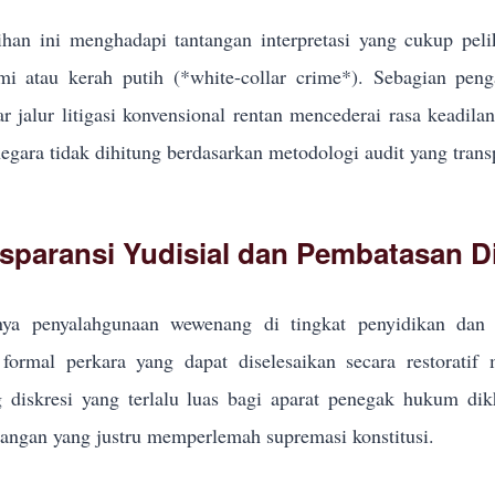
han ini menghadapi tantangan interpretasi yang cukup pel
i atau kerah putih (*white-collar crime*). Sebagian pe
r jalur litigasi konvensional rentan mencederai rasa keadila
egara tidak dihitung berdasarkan metodologi audit yang trans
sparansi Yudisial dan Pembatasan Di
ya penyalahgunaan wewenang di tingkat penyidikan dan p
formal perkara yang dapat diselesaikan secara restoratif
g diskresi yang terlalu luas bagi aparat penegak hukum d
ngan yang justru memperlemah supremasi konstitusi.