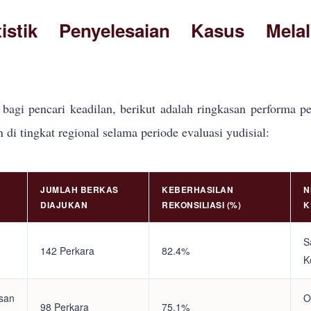
tistik Penyelesaian Kasus Mela
bagi pencari keadilan, berikut adalah ringkasan performa pe
i tingkat regional selama periode evaluasi yudisial:
JUMLAH BERKAS
KEBERHASILAN
N
DIAJUKAN
REKONSILIASI (%)
K
S
142 Perkara
82.4%
K
asan
O
98 Perkara
75.1%