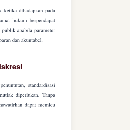
ik ketika dihadapkan pada
ngamat hukum berpendapat
n publik apabila parameter
paran dan akuntabel.
skresi
enuntutan, standardisasi
 mutlak diperlukan. Tanpa
ikhawatirkan dapat memicu