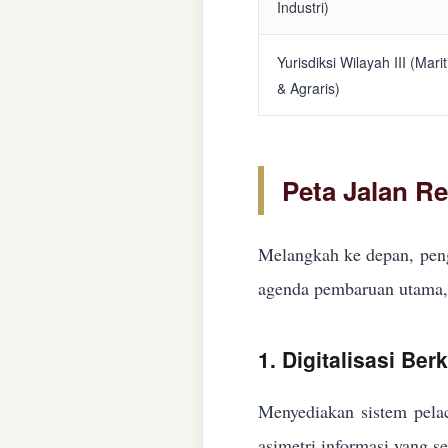
Industri)
Yurisdiksi Wilayah III (Mari
& Agraris)
Peta Jalan R
Melangkah ke depan, peng
agenda pembaruan utama, 
1. Digitalisasi Ber
Menyediakan sistem pelac
asimetri informasi yang s