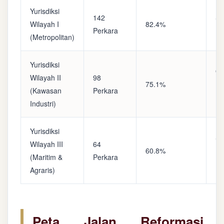
Yurisdiksi
142
Sa
Wilayah I
82.4%
Perkara
(A
(Metropolitan)
Yurisdiksi
Op
Wilayah II
98
75.1%
(S
(Kawasan
Perkara
Ke
Industri)
Yurisdiksi
Se
Wilayah III
64
60.8%
(P
(Maritim &
Perkara
Ba
Agraris)
Peta Jalan Reformasi