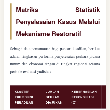
Matriks Statistik
Penyelesaian Kasus Melalui
Mekanisme Restoratif
Sebagai data pemantauan bagi pencari keadilan, berikut
adalah ringkasan performa penyelesaian perkara pidana
umum dan ekonomi ringan di tingkat regional selama
periode evaluasi yudisial:
KLASTER
JUMLAH
KEBERHASILAN
NI
YURISDIKSI
BERKAS
REKONSILIASI
PE
PERADILAN
DIAJUKAN
(%)
AS