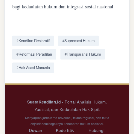
bagi kedaulatan hukum dan integrasi sosial nasional.
#Keadilan Restoratif
#Supremasi Hukum
#Reformasi Peradilan
#Transparansi Hukum
#Hak Asasi Manusia
SuaraKeadilan.id
- Portal Analisis Hukum,
Yudisial, dan Kedaulatan Hak Sipil.
Menyajikan jurnalisme advokasi, telaah regulasi, dan fakta
objektif demi tegaknya kebenaran hukum nasional.
Dewan
Kode Etik
Hubungi