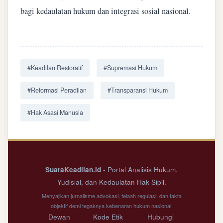
bagi kedaulatan hukum dan integrasi sosial nasional.
#Keadilan Restoratif
#Supremasi Hukum
#Reformasi Peradilan
#Transparansi Hukum
#Hak Asasi Manusia
SuaraKeadilan.id
- Portal Analisis Hukum,
Yudisial, dan Kedaulatan Hak Sipil.
Menyajikan jurnalisme advokasi, telaah regulasi, dan fakta
objektif demi tegaknya kebenaran hukum nasional.
Dewan
Kode Etik
Hubungi