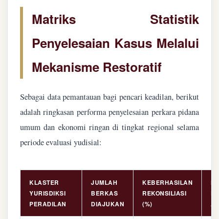
Matriks Statistik
Penyelesaian Kasus Melalui
Mekanisme Restoratif
Sebagai data pemantauan bagi pencari keadilan, berikut
adalah ringkasan performa penyelesaian perkara pidana
umum dan ekonomi ringan di tingkat regional selama
periode evaluasi yudisial:
KLASTER
JUMLAH
KEBERHASILAN
NI
YURISDIKSI
BERKAS
REKONSILIASI
PE
PERADILAN
DIAJUKAN
(%)
AS