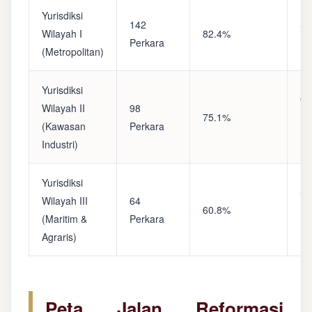
Yurisdiksi
142
Sa
Wilayah I
82.4%
Perkara
(A
(Metropolitan)
Yurisdiksi
Op
Wilayah II
98
75.1%
(S
(Kawasan
Perkara
Ke
Industri)
Yurisdiksi
Se
Wilayah III
64
60.8%
(P
(Maritim &
Perkara
Ba
Agraris)
Peta Jalan Reformasi