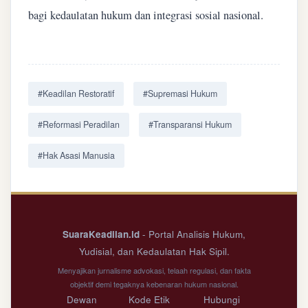
bagi kedaulatan hukum dan integrasi sosial nasional.
#Keadilan Restoratif
#Supremasi Hukum
#Reformasi Peradilan
#Transparansi Hukum
#Hak Asasi Manusia
SuaraKeadilan.id
- Portal Analisis Hukum,
Yudisial, dan Kedaulatan Hak Sipil.
Menyajikan jurnalisme advokasi, telaah regulasi, dan fakta
objektif demi tegaknya kebenaran hukum nasional.
Dewan
Kode Etik
Hubungi