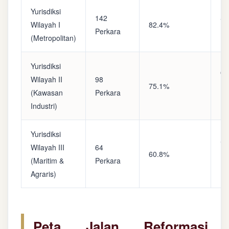
Yurisdiksi
142
Sa
Wilayah I
82.4%
Perkara
(A
(Metropolitan)
Yurisdiksi
Op
Wilayah II
98
75.1%
(S
(Kawasan
Perkara
Ke
Industri)
Yurisdiksi
Se
Wilayah III
64
60.8%
(P
(Maritim &
Perkara
Ba
Agraris)
Peta Jalan Reformasi