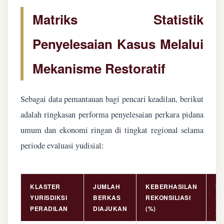
Matriks Statistik
Penyelesaian Kasus Melalui
Mekanisme Restoratif
Sebagai data pemantauan bagi pencari keadilan, berikut
adalah ringkasan performa penyelesaian perkara pidana
umum dan ekonomi ringan di tingkat regional selama
periode evaluasi yudisial:
KLASTER
JUMLAH
KEBERHASILAN
NI
YURISDIKSI
BERKAS
REKONSILIASI
PE
PERADILAN
DIAJUKAN
(%)
AS