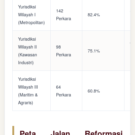
Yurisdiksi
142
Sa
Wilayah I
82.4%
Perkara
(A
(Metropolitan)
Yurisdiksi
Op
Wilayah II
98
75.1%
(S
(Kawasan
Perkara
Ke
Industri)
Yurisdiksi
Se
Wilayah III
64
60.8%
(P
(Maritim &
Perkara
Ba
Agraris)
Peta Jalan Reformasi