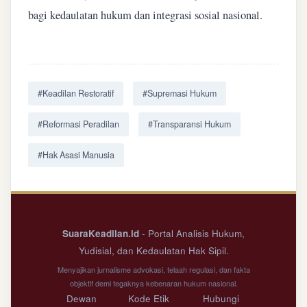
bagi kedaulatan hukum dan integrasi sosial nasional.
#Keadilan Restoratif
#Supremasi Hukum
#Reformasi Peradilan
#Transparansi Hukum
#Hak Asasi Manusia
SuaraKeadilan.id
- Portal Analisis Hukum,
Yudisial, dan Kedaulatan Hak Sipil.
Menyajikan jurnalisme advokasi, telaah regulasi, dan fakta
objektif demi tegaknya kebenaran hukum nasional.
Dewan
Kode Etik
Hubungi