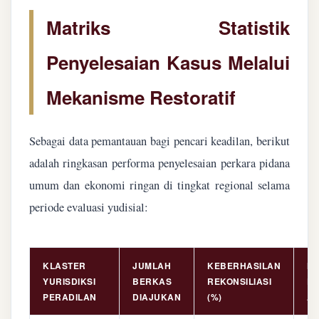
Matriks Statistik
Penyelesaian Kasus Melalui
Mekanisme Restoratif
Sebagai data pemantauan bagi pencari keadilan, berikut
adalah ringkasan performa penyelesaian perkara pidana
umum dan ekonomi ringan di tingkat regional selama
periode evaluasi yudisial:
KLASTER
JUMLAH
KEBERHASILAN
NI
YURISDIKSI
BERKAS
REKONSILIASI
PE
PERADILAN
DIAJUKAN
(%)
AS