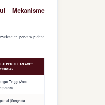
lui Mekanisme
nyelesaian perkara pidana
ILAI PEMULIHAN ASET
ERUGIAN
angat Tinggi (Aset
orporasi)
ptimal (Sengketa