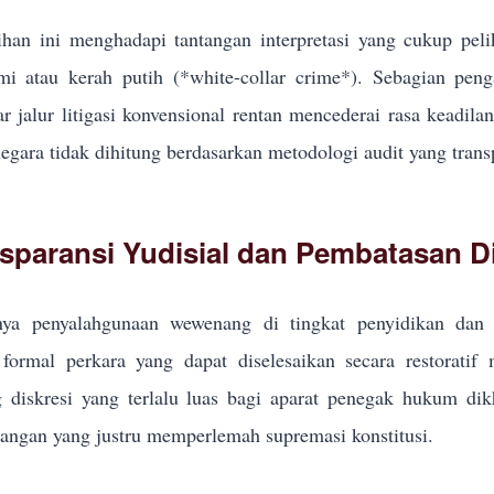
han ini menghadapi tantangan interpretasi yang cukup pel
i atau kerah putih (*white-collar crime*). Sebagian pe
r jalur litigasi konvensional rentan mencederai rasa keadila
egara tidak dihitung berdasarkan metodologi audit yang trans
sparansi Yudisial dan Pembatasan Di
ya penyalahgunaan wewenang di tingkat penyidikan dan p
formal perkara yang dapat diselesaikan secara restoratif
g diskresi yang terlalu luas bagi aparat penegak hukum d
ngan yang justru memperlemah supremasi konstitusi.