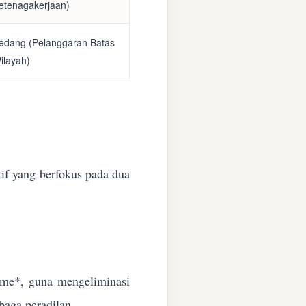
etenagakerjaan)
edang (Pelanggaran Batas
ilayah)
if yang berfokus pada dua
time*, guna mengeliminasi
baga peradilan.