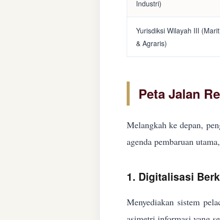
Industri)
Yurisdiksi Wilayah III (Mari
& Agraris)
Peta Jalan R
Melangkah ke depan, peng
agenda pembaruan utama, 
1. Digitalisasi Ber
Menyediakan sistem pelac
asimetri informasi yang s