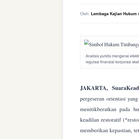
Oleh:
Lembaga Kajian Hukum &
Analisis yuridis mengenai efek
regulasi finansial korporasi ska
JAKARTA, SuaraKeadi
pergeseran orientasi yan
menitikberatkan pada h
keadilan restoratif (*res
memberikan kepastian, te