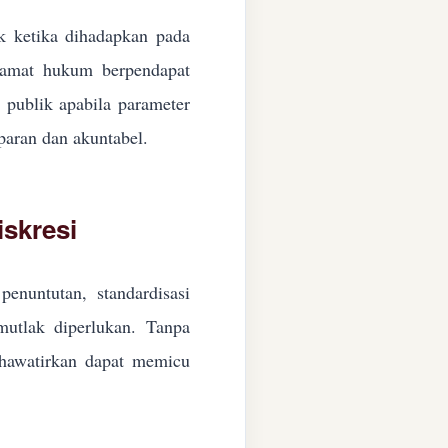
ik ketika dihadapkan pada
ngamat hukum berpendapat
n publik apabila parameter
paran dan akuntabel.
skresi
enuntutan, standardisasi
 mutlak diperlukan. Tanpa
ikhawatirkan dapat memicu