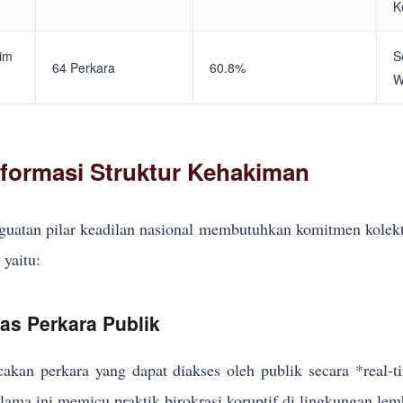
K
tim
S
64 Perkara
60.8%
W
eformasi Struktur Kehakiman
uatan pilar keadilan nasional membutuhkan komitmen kolekt
yaitu:
kas Perkara Publik
akan perkara yang dapat diakses oleh publik secara *real-
elama ini memicu praktik birokrasi koruptif di lingkungan lem