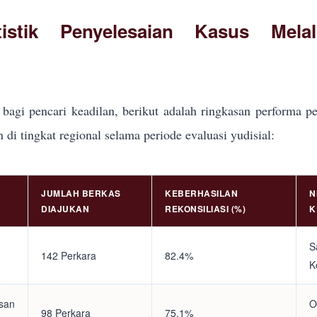
tistik Penyelesaian Kasus Mela
bagi pencari keadilan, berikut adalah ringkasan performa pe
i tingkat regional selama periode evaluasi yudisial:
JUMLAH BERKAS
KEBERHASILAN
N
DIAJUKAN
REKONSILIASI (%)
K
S
142 Perkara
82.4%
K
asan
O
98 Perkara
75.1%