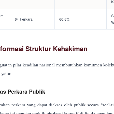
K
tim
S
64 Perkara
60.8%
W
eformasi Struktur Kehakiman
uatan pilar keadilan nasional membutuhkan komitmen kolekt
yaitu:
kas Perkara Publik
akan perkara yang dapat diakses oleh publik secara *real-
elama ini memicu praktik birokrasi koruptif di lingkungan lem