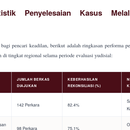
tistik Penyelesaian Kasus Mela
bagi pencari keadilan, berikut adalah ringkasan performa pe
i tingkat regional selama periode evaluasi yudisial:
JUMLAH BERKAS
KEBERHASILAN
N
DIAJUKAN
REKONSILIASI (%)
K
S
142 Perkara
82.4%
K
asan
O
98 Perkara
75.1%