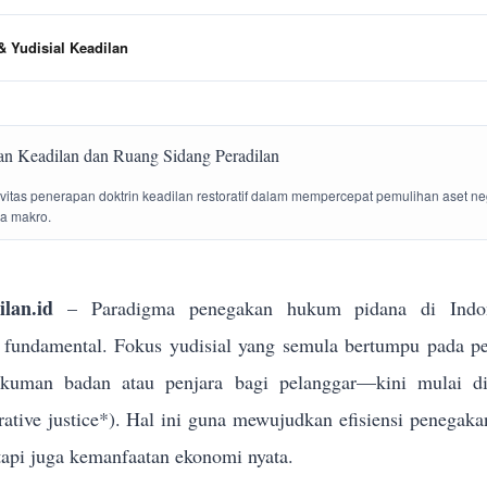
 Yudisial Keadilan
tivitas penerapan doktrin keadilan restoratif dalam mempercepat pemulihan aset n
la makro.
lan.id
– Paradigma penegakan hukum pidana di Indon
g fundamental. Fokus yudisial yang semula bertumpu pada p
ukuman badan atau penjara bagi pelanggar—kini mulai dik
torative justice*). Hal ini guna mewujudkan efisiensi penega
tapi juga kemanfaatan ekonomi nyata.