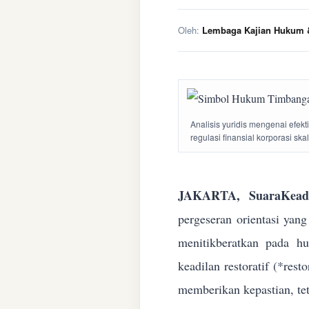
Oleh:
Lembaga Kajian Hukum &
Analisis yuridis mengenai efek
regulasi finansial korporasi ska
JAKARTA, SuaraKeadi
pergeseran orientasi yan
menitikberatkan pada h
keadilan restoratif (*res
memberikan kepastian, te