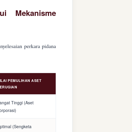
lui Mekanisme
nyelesaian perkara pidana
ILAI PEMULIHAN ASET
ERUGIAN
angat Tinggi (Aset
orporasi)
ptimal (Sengketa