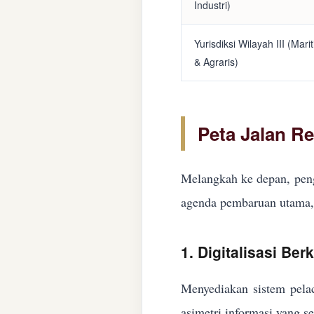
Industri)
Yurisdiksi Wilayah III (Mari
& Agraris)
Peta Jalan R
Melangkah ke depan, peng
agenda pembaruan utama, 
1. Digitalisasi Ber
Menyediakan sistem pelac
asimetri informasi yang s