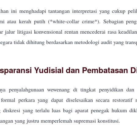
han ini menghadapi tantangan interpretasi yang cukup pel
i atau kerah putih (*white-collar crime*). Sebagian pe
r jalur litigasi konvensional rentan mencederai rasa keadila
egara tidak dihitung berdasarkan metodologi audit yang trans
sparansi Yudisial dan Pembatasan Di
ya penyalahgunaan wewenang di tingkat penyidikan dan p
formal perkara yang dapat diselesaikan secara restoratif
g diskresi yang terlalu luas bagi aparat penegak hukum d
ngan yang justru memperlemah supremasi konstitusi.