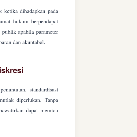
ik ketika dihadapkan pada
ngamat hukum berpendapat
n publik apabila parameter
paran dan akuntabel.
skresi
enuntutan, standardisasi
 mutlak diperlukan. Tanpa
ikhawatirkan dapat memicu