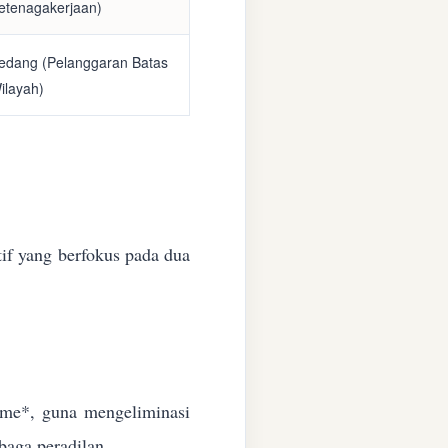
etenagakerjaan)
edang (Pelanggaran Batas
ilayah)
if yang berfokus pada dua
time*, guna mengeliminasi
baga peradilan.