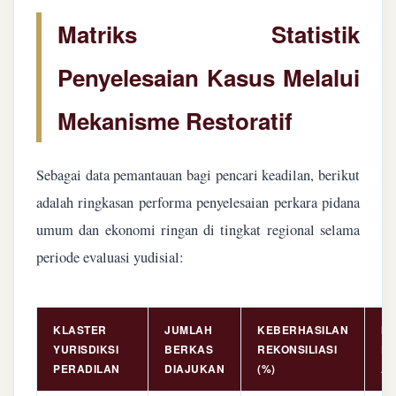
Matriks Statistik
Penyelesaian Kasus Melalui
Mekanisme Restoratif
Sebagai data pemantauan bagi pencari keadilan, berikut
adalah ringkasan performa penyelesaian perkara pidana
umum dan ekonomi ringan di tingkat regional selama
periode evaluasi yudisial:
KLASTER
JUMLAH
KEBERHASILAN
NI
YURISDIKSI
BERKAS
REKONSILIASI
PE
PERADILAN
DIAJUKAN
(%)
AS