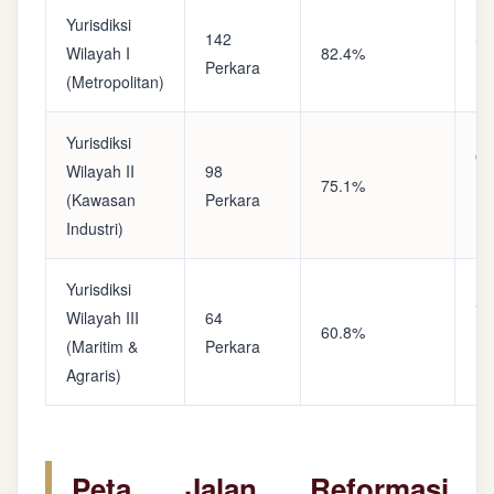
Yurisdiksi
142
Sa
Wilayah I
82.4%
Perkara
(A
(Metropolitan)
Yurisdiksi
Op
Wilayah II
98
75.1%
(S
(Kawasan
Perkara
Ke
Industri)
Yurisdiksi
Se
Wilayah III
64
60.8%
(P
(Maritim &
Perkara
Ba
Agraris)
Peta Jalan Reformasi