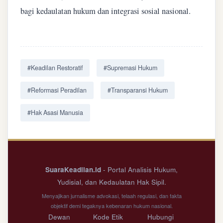
bagi kedaulatan hukum dan integrasi sosial nasional.
#Keadilan Restoratif
#Supremasi Hukum
#Reformasi Peradilan
#Transparansi Hukum
#Hak Asasi Manusia
SuaraKeadilan.id
- Portal Analisis Hukum,
Yudisial, dan Kedaulatan Hak Sipil.
Menyajikan jurnalisme advokasi, telaah regulasi, dan fakta
objektif demi tegaknya kebenaran hukum nasional.
Dewan
Kode Etik
Hubungi