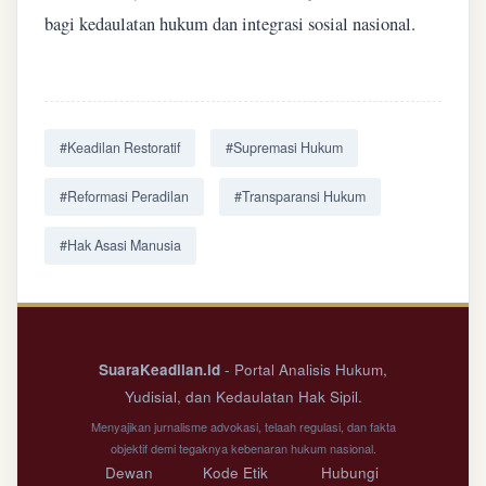
bagi kedaulatan hukum dan integrasi sosial nasional.
#Keadilan Restoratif
#Supremasi Hukum
#Reformasi Peradilan
#Transparansi Hukum
#Hak Asasi Manusia
SuaraKeadilan.id
- Portal Analisis Hukum,
Yudisial, dan Kedaulatan Hak Sipil.
Menyajikan jurnalisme advokasi, telaah regulasi, dan fakta
objektif demi tegaknya kebenaran hukum nasional.
Dewan
Kode Etik
Hubungi