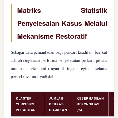
Matriks Statistik
Penyelesaian Kasus Melalui
Mekanisme Restoratif
Sebagai data pemantauan bagi pencari keadilan, berikut
adalah ringkasan performa penyelesaian perkara pidana
umum dan ekonomi ringan di tingkat regional selama
periode evaluasi yudisial:
KLASTER
JUMLAH
KEBERHASILAN
NI
YURISDIKSI
BERKAS
REKONSILIASI
PE
PERADILAN
DIAJUKAN
(%)
AS