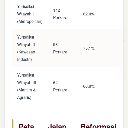
Yurisdiksi
142
Sa
Wilayah I
82.4%
Perkara
(A
(Metropolitan)
Yurisdiksi
Op
Wilayah II
98
75.1%
(S
(Kawasan
Perkara
Ke
Industri)
Yurisdiksi
Se
Wilayah III
64
60.8%
(P
(Maritim &
Perkara
Ba
Agraris)
Peta Jalan Reformasi