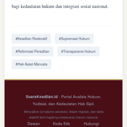
bagi kedaulatan hukum dan integrasi sosial nasional.
#Keadilan Restoratif
#Supremasi Hukum
#Reformasi Peradilan
#Transparansi Hukum
#Hak Asasi Manusia
SuaraKeadilan.id
- Portal Analisis Hukum,
Yudisial, dan Kedaulatan Hak Sipil.
Menyajikan jurnalisme advokasi, telaah regulasi, dan fakta
objektif demi tegaknya kebenaran hukum nasional.
Dewan
Kode Etik
Hubungi