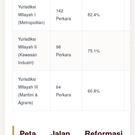
Yurisdiksi
142
Sa
Wilayah I
82.4%
Perkara
(A
(Metropolitan)
Yurisdiksi
Op
Wilayah II
98
75.1%
(S
(Kawasan
Perkara
Ke
Industri)
Yurisdiksi
Se
Wilayah III
64
60.8%
(P
(Maritim &
Perkara
Ba
Agraris)
Peta Jalan Reformasi