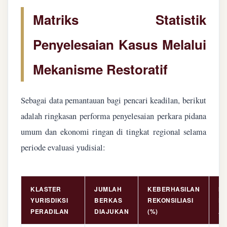
Matriks Statistik
Penyelesaian Kasus Melalui
Mekanisme Restoratif
Sebagai data pemantauan bagi pencari keadilan, berikut
adalah ringkasan performa penyelesaian perkara pidana
umum dan ekonomi ringan di tingkat regional selama
periode evaluasi yudisial:
KLASTER
JUMLAH
KEBERHASILAN
NI
YURISDIKSI
BERKAS
REKONSILIASI
PE
PERADILAN
DIAJUKAN
(%)
AS