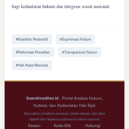
bagi kedaulatan hukum dan integrasi sosial nasional.
#Keadilan Restoratif
#Supremasi Hukum
#Reformasi Peradilan
#Transparansi Hukum
#Hak Asasi Manusia
SuaraKeadilan.id
- Portal Analisis Hukum,
Yudisial, dan Kedaulatan Hak Sipil.
Menyajikan jurnalisme advokasi, telaah regulasi, dan fakta
objektif demi tegaknya kebenaran hukum nasional.
Dewan
Kode Etik
Hubungi