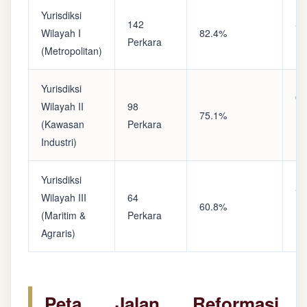
Yurisdiksi
142
Sa
Wilayah I
82.4%
Perkara
(A
(Metropolitan)
Yurisdiksi
Op
Wilayah II
98
75.1%
(S
(Kawasan
Perkara
Ke
Industri)
Yurisdiksi
Se
Wilayah III
64
60.8%
(P
(Maritim &
Perkara
Ba
Agraris)
Peta Jalan Reformasi