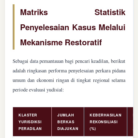
Matriks Statistik
Penyelesaian Kasus Melalui
Mekanisme Restoratif
Sebagai data pemantauan bagi pencari keadilan, berikut
adalah ringkasan performa penyelesaian perkara pidana
umum dan ekonomi ringan di tingkat regional selama
periode evaluasi yudisial:
KLASTER
JUMLAH
KEBERHASILAN
NI
YURISDIKSI
BERKAS
REKONSILIASI
PE
PERADILAN
DIAJUKAN
(%)
AS